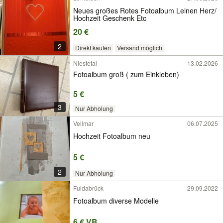
Neues großes Rotes Fotoalbum Leinen Herz/
Hochzeit Geschenk Etc
20 €
2
Direkt kaufen
Versand möglich
Niestetal
13.02.2026
Fotoalbum groß ( zum Einkleben)
5 €
3
Nur Abholung
Vellmar
06.07.2025
Hochzeit Fotoalbum neu
5 €
2
Nur Abholung
Fuldabrück
29.09.2022
Fotoalbum diverse Modelle
6 € VB