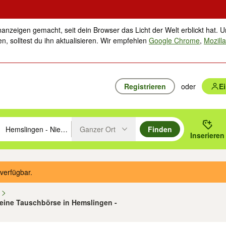
nanzeigen gemacht, seit dein Browser das Licht der Welt erblickt hat. U
n, solltest du ihn aktualisieren. Wir empfehlen
Google Chrome
,
Mozilla
Registrieren
oder
E
Ganzer Ort
Finden
hläge mit den Pfeiltasten nach oben/unten durchsuchen und mit Einga
 oder Ort eingeben. Eingabetaste drücken um zu suchen, oder Vorschl
Inserieren
Suche im Umkreis des gewählten Orts oder PLZ
verfügbar.
n
eine Tauschbörse in Hemslingen -