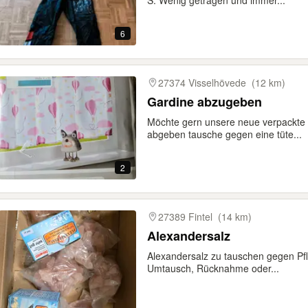
S. Wenig getragen und immer...
6
27374 Visselhövede
(12 km)
Gardine abzugeben
Möchte gern unsere neue verpackte k
abgeben tausche gegen eine tüte...
2
27389 Fintel
(14 km)
Alexandersalz
Alexandersalz zu tauschen gegen Pfl
Umtausch, Rücknahme oder...