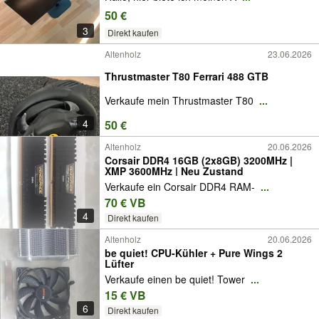
50 €
3
Direkt kaufen
Altenholz
23.06.2026
Thrustmaster T80 Ferrari 488 GTB
Verkaufe mein Thrustmaster T80
...
4
50 €
Altenholz
20.06.2026
Corsair DDR4 16GB (2x8GB) 3200MHz |
XMP 3600MHz | Neu Zustand
Verkaufe ein Corsair DDR4 RAM-
...
70 € VB
4
Direkt kaufen
Altenholz
20.06.2026
be quiet! CPU-Kühler + Pure Wings 2
Lüfter
Verkaufe einen be quiet! Tower
...
15 € VB
6
Direkt kaufen