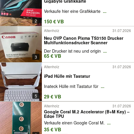
Gigabyte Grafikkarte
Verkaufe hier eine Grafikkarte
...
2
150 € VB
Altenholz
31.07.2026
Neu OVP Canon Pixma TS3150 Drucker
Multifunktionsdrucker Scanner
Der Drucker ist neu und origin
...
65 € VB
3
Altenholz
31.07.2026
iPad Hülle mit Tastatur
Inateck Hülle mit Tastatur für
...
5
29 € VB
Altenholz
31.07.2026
Google Coral M.2 Accelerator (B+M Key) –
Edge TPU
Verkaufe einen Google Coral M.
...
35 € VB