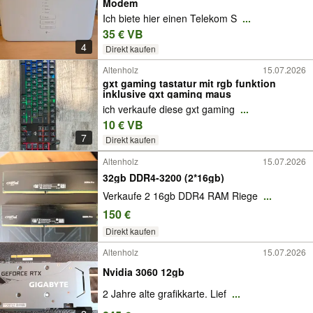
Modem
Ich biete hier einen Telekom S
...
35 € VB
4
Direkt kaufen
Altenholz
15.07.2026
gxt gaming tastatur mit rgb funktion
inklusive gxt gaming maus
ich verkaufe diese gxt gaming
...
10 € VB
7
Direkt kaufen
Altenholz
15.07.2026
32gb DDR4-3200 (2*16gb)
Verkaufe 2 16gb DDR4 RAM Riege
...
150 €
Direkt kaufen
Altenholz
15.07.2026
Nvidia 3060 12gb
2 Jahre alte grafikkarte. Lief
...