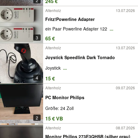
2
245 €
Altenholz
13.07.2026
Fritz!Powerline Adapter
ein Paar Powerline Adapter 122
...
3
65 €
Altenholz
13.07.2026
Joystick Speedlink Dark Tornado
Joystick
...
4
15 €
Altenholz
09.07.2026
PC Monitor Philips
Größe: 24 Zoll
2
15 € VB
Altenholz
08.07.2026
Monitor Philips 273E3QHSB (silber grau)