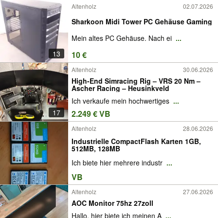
Altenholz
02.07.2026
Sharkoon Midi Tower PC Gehäuse Gaming
Mein altes PC Gehäuse. Nach ei
...
13
10 €
Altenholz
30.06.2026
High-End Simracing Rig – VRS 20 Nm –
Ascher Racing – Heusinkveld
Ich verkaufe mein hochwertiges
...
17
2.249 € VB
Altenholz
28.06.2026
Industrielle CompactFlash Karten 1GB,
512MB, 128MB
Ich biete hier mehrere industr
...
VB
Altenholz
27.06.2026
AOC Monitor 75hz 27zoll
Hallo, hier biete ich meinen A
...