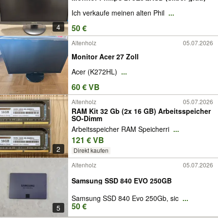
Ich verkaufe meinen alten Phil
...
4
50 €
Altenholz
05.07.2026
Monitor Acer 27 Zoll
Acer (K272HL)
...
60 € VB
Altenholz
05.07.2026
RAM Kit 32 Gb (2x 16 GB) Arbeitsspeicher
SO-Dimm
Arbeitsspeicher RAM Speicherri
...
121 € VB
2
Direkt kaufen
Altenholz
05.07.2026
Samsung SSD 840 EVO 250GB
Samsung SSD 840 Evo 250Gb, sic
...
50 €
5