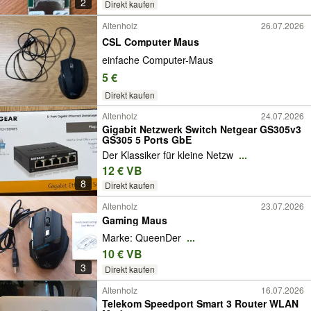
2
Direkt kaufen
Altenholz
26.07.2026
CSL Computer Maus
einfache Computer-Maus
5 €
Direkt kaufen
Altenholz
24.07.2026
Gigabit Netzwerk Switch Netgear GS305v3
GS305 5 Ports GbE
Der Klassiker für kleine Netzw
...
12 € VB
8
Direkt kaufen
Altenholz
23.07.2026
Gaming Maus
Marke: QueenDer
...
10 € VB
3
Direkt kaufen
Altenholz
16.07.2026
Telekom Speedport Smart 3 Router WLAN