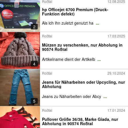
Roßtal
12.08.2025
hp Officejet 6700 Premium (Druck-
Funktion defekt)
Als ich ihn zuletzt genutzt ha
...
2
Roßtal
17.03.2025
Mützen zu verschenken, nur Abholung in
90574 Roßtal
Artikelname dient der Artikelb
...
4
Roßtal
29.10.2024
Jeans für Näharbeiten oder Upcycling, nur
Abholung
Jeans zu Näharbeiten oder Abcy
...
5
Roßtal
17.01.2024
Pullover Größe 36/38, Marke Giada, nur
Abholung in 90574 Roßtal