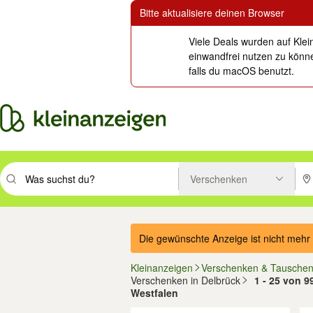
Bitte aktualisiere deinen Browser
Viele Deals wurden auf Klei
einwandfrei nutzen zu könne
falls du macOS benutzt.
Verschenken
Suchbegriff eingeben. Eingabetaste drücken um zu suchen, oder Vorsc
PLZ
Die gewünschte Anzeige ist nicht mehr 
Kleinanzeigen
Verschenken & Tausche
Verschenken in Delbrück
1 - 25 von 9
Westfalen