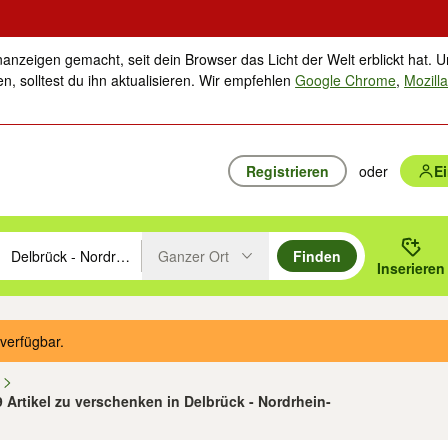
nanzeigen gemacht, seit dein Browser das Licht der Welt erblickt hat. U
n, solltest du ihn aktualisieren. Wir empfehlen
Google Chrome
,
Mozilla
Registrieren
oder
E
Ganzer Ort
Finden
hläge mit den Pfeiltasten nach oben/unten durchsuchen und mit Einga
 oder Ort eingeben. Eingabetaste drücken um zu suchen, oder Vorschl
Inserieren
Suche im Umkreis des gewählten Orts oder PLZ
verfügbar.
n
9 Artikel zu verschenken in Delbrück - Nordrhein-