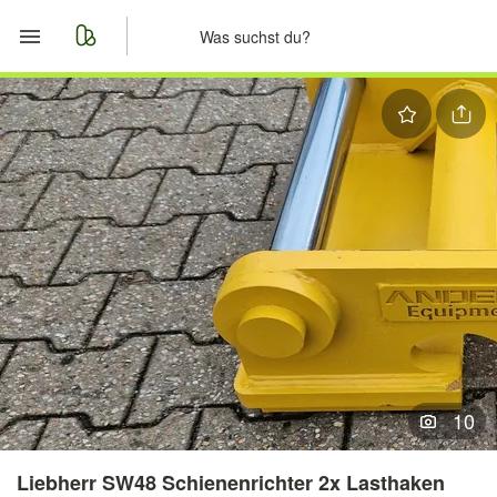
Start
Merkliste
Nachrichten
Anzeige aufgeben
10
Liebherr SW48 Schienenrichter 2x Lasthaken