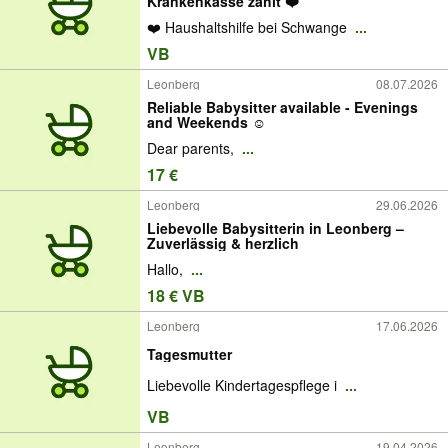
Krankenkasse zahlt ❤️
❤️ Haushaltshilfe bei Schwange
...
VB
Leonberg
08.07.2026
Reliable Babysitter available - Evenings
and Weekends ☺️
Dear parents,
...
17 €
Leonberg
29.06.2026
Liebevolle Babysitterin in Leonberg –
Zuverlässig & herzlich
Hallo,
...
18 € VB
Leonberg
17.06.2026
Tagesmutter
Liebevolle Kindertagespflege i
...
VB
Leonberg
19.04.2026