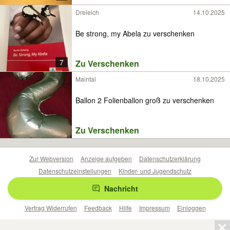
Dreieich
14.10.2025
Be strong, my Abela zu verschenken
7
Zu Verschenken
Maintal
18.10.2025
Ballon 2 Folienballon groß zu verschenken
Zu Verschenken
Zur Webversion
Anzeige aufgeben
Datenschutzerklärung
Datenschutzeinstellungen
Kinder- und Jugendschutz
Barrierefreiheitserklärung
Sicherheitslücken melden
Nachricht
Nutzungsbedingungen
Beliebte Suchen
Anzeigen Übersicht
Vertrag Widerrufen
Feedback
Hilfe
Impressum
Einloggen