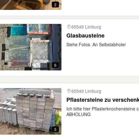
2
65549 Limburg
Glasbausteine
Siehe Fotos. An Selbstabholer
6
65549 Limburg
Pflastersteine zu verschen
Ich bitte hier Pflasterknochenstein
ABHOLUNG
5