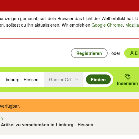
nanzeigen gemacht, seit dein Browser das Licht der Welt erblickt hat. U
n, solltest du ihn aktualisieren. Wir empfehlen
Google Chrome
,
Mozilla
Registrieren
oder
E
Ganzer Ort
Finden
hläge mit den Pfeiltasten nach oben/unten durchsuchen und mit Einga
 oder Ort eingeben. Eingabetaste drücken um zu suchen, oder Vorschl
Inserieren
Suche im Umkreis des gewählten Orts oder PLZ
verfügbar.
n
9 Artikel zu verschenken in Limburg - Hessen