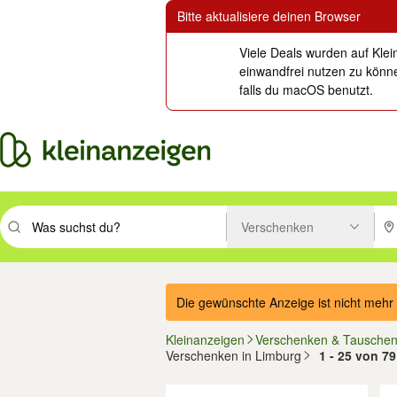
Bitte aktualisiere deinen Browser
Viele Deals wurden auf Klei
einwandfrei nutzen zu könne
falls du macOS benutzt.
Verschenken
Suchbegriff eingeben. Eingabetaste drücken um zu suchen, oder Vorsc
PLZ
Die gewünschte Anzeige ist nicht mehr 
Kleinanzeigen
Verschenken & Tausche
Verschenken in Limburg
1 - 25 von 7
Filter