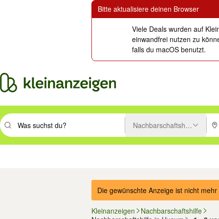
Bitte aktualisiere deinen Browser
Viele Deals wurden auf Klei
einwandfrei nutzen zu könne
falls du macOS benutzt.
Nachbarschaftshilfe
Suchbegriff eingeben. Eingabetaste drücken um zu suchen, oder Vorsc
PLZ
Immobilien
Mode & Beauty
Auto, Rad & Boot
Haus & Garten
Jobs
Elektron
Die gewünschte Anzeige ist nicht mehr 
Kleinanzeigen
Nachbarschaftshilfe