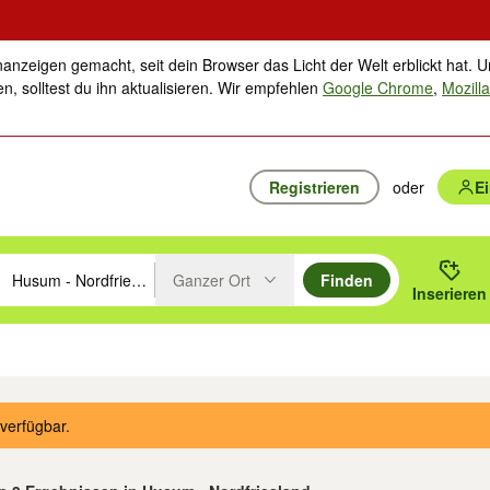
nanzeigen gemacht, seit dein Browser das Licht der Welt erblickt hat. U
n, solltest du ihn aktualisieren. Wir empfehlen
Google Chrome
,
Mozilla
Registrieren
oder
E
Ganzer Ort
Finden
hläge mit den Pfeiltasten nach oben/unten durchsuchen und mit Einga
 oder Ort eingeben. Eingabetaste drücken um zu suchen, oder Vorschl
Inserieren
Suche im Umkreis des gewählten Orts oder PLZ
ik
Familie, Kind & Baby
Haustiere
Freizeit, Hobby & Nachbarschaft
Musik
verfügbar.