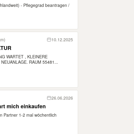
hlandweit) - Pflegegrad beantragen /
km)
10.12.2025
ATUR
NG WARTET , KLEINERE
NEUANLAGE. RAUM 55481...
26.06.2026
n privat Wer fährt mich einkaufen
n Partner 1-2 mal wöchentlich