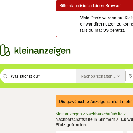
Bitte aktualisiere deinen Browser
Viele Deals wurden auf Klei
einwandfrei nutzen zu könne
falls du macOS benutzt.
Nachbarschaftshilfe
Suchbegriff eingeben. Eingabetaste drücken um zu suchen, oder Vorsc
PLZ
Die gewünschte Anzeige ist nicht mehr 
Kleinanzeigen
Nachbarschaftshilfe
Nachbarschaftshilfe in Simmern
Es wu
Pfalz gefunden.