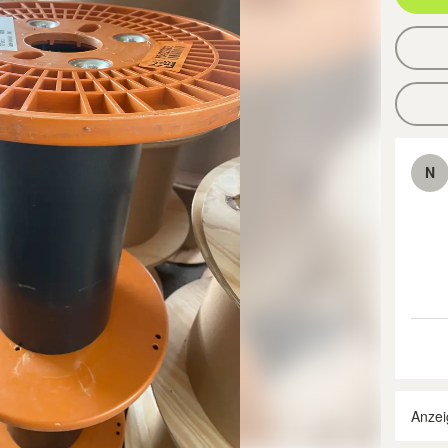
N
Anzei