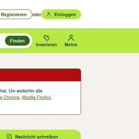
Registrieren
oder
Einloggen
Finden
en durchsuchen und mit Eingabetaste auswählen.
n um zu suchen, oder Vorschläge mit den Pfeiltasten nach oben/unten
des gewählten Orts oder PLZ.
Inserieren
Meins
hat. Um weiterhin alle
le Chrome
,
Mozilla Firefox
,
Nachricht schreiben