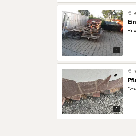
9
Ein
Einw
2
9
Pfl
Gesc
3