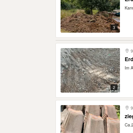
Kann
3
9
Er
Im A
2
9
zie
Ca.2