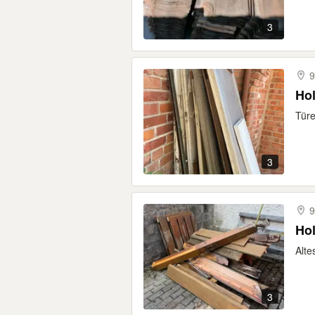
3
9
Hol
Türe
3
9
Ho
Alte
3