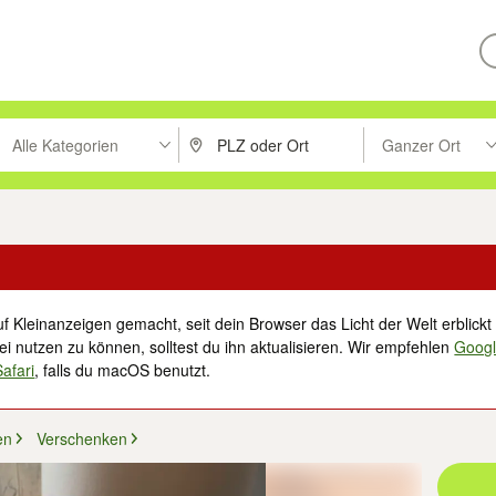
Alle Kategorien
Ganzer Ort
ken um zu suchen, oder Vorschläge mit den Pfeiltasten nach oben/unt
PLZ oder Ort eingeben. Eingabetaste drücke
Suche im Umkreis 
f Kleinanzeigen gemacht, seit dein Browser das Licht der Welt erblickt 
i nutzen zu können, solltest du ihn aktualisieren. Wir empfehlen
Goog
Safari
, falls du macOS benutzt.
en
Verschenken