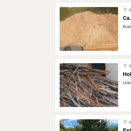
9
Ca.
Kos
9
Hol
Unbe
9
Er