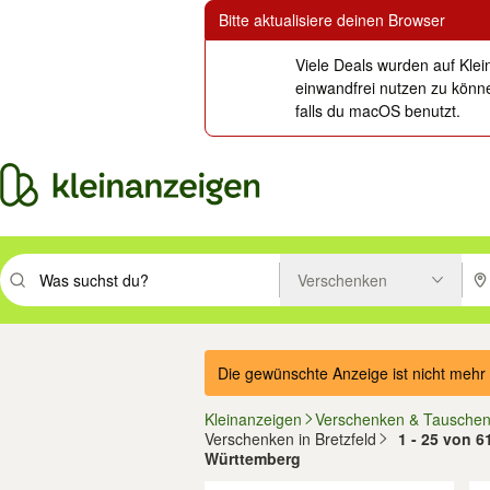
Bitte aktualisiere deinen Browser
Viele Deals wurden auf Klei
einwandfrei nutzen zu könne
falls du macOS benutzt.
Verschenken
Suchbegriff eingeben. Eingabetaste drücken um zu suchen, oder Vorsc
PLZ
Die gewünschte Anzeige ist nicht mehr 
Kleinanzeigen
Verschenken & Tausche
Verschenken in Bretzfeld
1 - 25 von 6
Württemberg