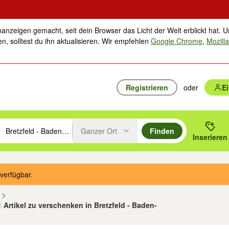
nanzeigen gemacht, seit dein Browser das Licht der Welt erblickt hat. U
n, solltest du ihn aktualisieren. Wir empfehlen
Google Chrome
,
Mozilla
Registrieren
oder
E
Ganzer Ort
Finden
hläge mit den Pfeiltasten nach oben/unten durchsuchen und mit Einga
 oder Ort eingeben. Eingabetaste drücken um zu suchen, oder Vorschl
Inserieren
Suche im Umkreis des gewählten Orts oder PLZ
verfügbar.
n
1 Artikel zu verschenken in Bretzfeld - Baden-