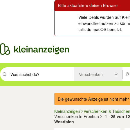
Bitte aktualisiere deinen Browser
Viele Deals wurden auf Klei
einwandfrei nutzen zu könne
falls du macOS benutzt.
Verschenken
Suchbegriff eingeben. Eingabetaste drücken um zu suchen, oder Vorsc
PLZ
Die gewünschte Anzeige ist nicht mehr 
Kleinanzeigen
Verschenken & Tausche
Verschenken in Frechen
1 - 25 von 1
Westfalen