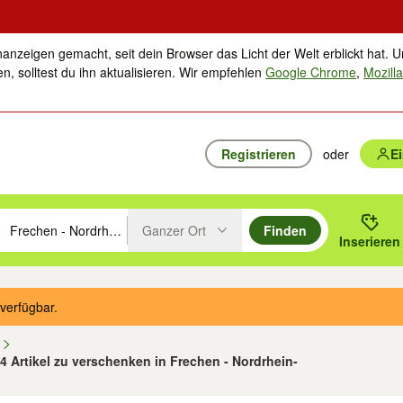
nanzeigen gemacht, seit dein Browser das Licht der Welt erblickt hat. U
n, solltest du ihn aktualisieren. Wir empfehlen
Google Chrome
,
Mozilla
Registrieren
oder
E
Ganzer Ort
Finden
hläge mit den Pfeiltasten nach oben/unten durchsuchen und mit Einga
 oder Ort eingeben. Eingabetaste drücken um zu suchen, oder Vorschl
Inserieren
Suche im Umkreis des gewählten Orts oder PLZ
verfügbar.
n
24 Artikel zu verschenken in Frechen - Nordrhein-