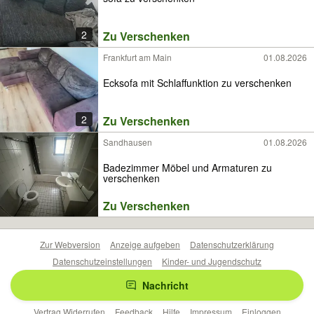
2
Zu Verschenken
Frankfurt am Main
01.08.2026
Ecksofa mit Schlaffunktion zu verschenken
2
Zu Verschenken
Sandhausen
01.08.2026
Badezimmer Möbel und Armaturen zu
verschenken
Zu Verschenken
Zur Webversion
Anzeige aufgeben
Datenschutzerklärung
Datenschutzeinstellungen
Kinder- und Jugendschutz
Barrierefreiheitserklärung
Sicherheitslücken melden
Nachricht
Nutzungsbedingungen
Beliebte Suchen
Anzeigen Übersicht
Vertrag Widerrufen
Feedback
Hilfe
Impressum
Einloggen