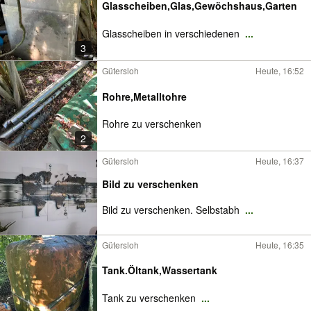
Glasscheiben,Glas,Gewöchshaus,Garten
Glasscheiben in verschiedenen
...
3
Gütersloh
Heute, 16:52
Rohre,Metalltohre
Rohre zu verschenken
2
Gütersloh
Heute, 16:37
Bild zu verschenken
Bild zu verschenken. Selbstabh
...
Gütersloh
Heute, 16:35
Tank.Öltank,Wassertank
Tank zu verschenken
...