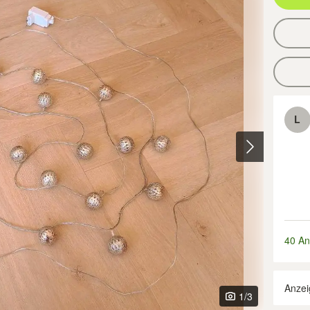
L
40 An
Anzei
1
/3