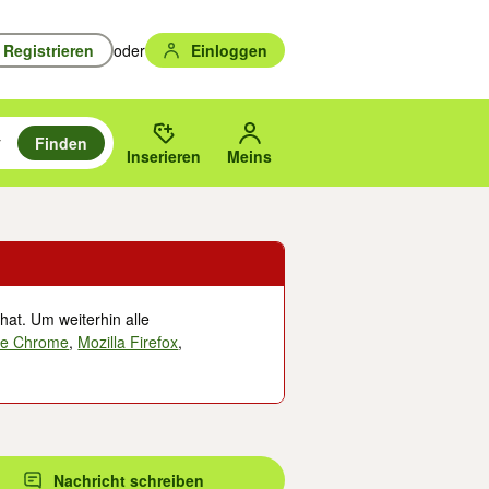
Registrieren
oder
Einloggen
Finden
en durchsuchen und mit Eingabetaste auswählen.
n um zu suchen, oder Vorschläge mit den Pfeiltasten nach oben/unten
des gewählten Orts oder PLZ.
Inserieren
Meins
hat. Um weiterhin alle
le Chrome
,
Mozilla Firefox
,
Nachricht schreiben