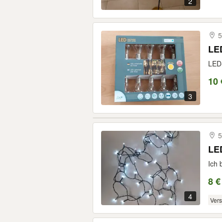
2
5
LED
LED-
10 
3
5
LED
Ich 
8 €
4
Ver