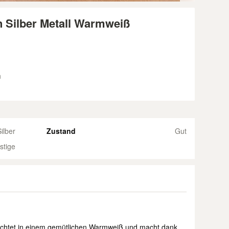
n Silber Metall Warmweiß
h
ilber
Zustand
Gut
stige
leuchtet in einem gemütlichen Warmweiß und macht dank