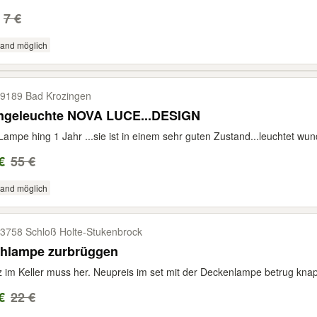
7 €
sand möglich
9189 Bad Krozingen
ngeleuchte NOVA LUCE...DESIGN
Lampe hing 1 Jahr ...sie ist in einem sehr guten Zustand...leuchtet wunde
€
55 €
sand möglich
3758 Schloß Holte-​Stukenbrock
ehlampe zurbrüggen
z im Keller muss her. Neupreis im set mit der Deckenlampe betrug kna
€
22 €