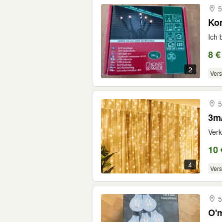
5
Ko
Ich 
8 €
2
Ver
5
3m
Verk
10 
4
Ver
5
O'm