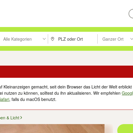
Alle Kategorien
Ganzer Ort
ken um zu suchen, oder Vorschläge mit den Pfeiltasten nach oben/unt
PLZ oder Ort eingeben. Eingabetaste drücke
Suche im Umkreis 
f Kleinanzeigen gemacht, seit dein Browser das Licht der Welt erblickt 
i nutzen zu können, solltest du ihn aktualisieren. Wir empfehlen
Goog
Safari
, falls du macOS benutzt.
en & Licht