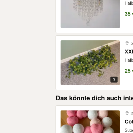
Hall
35 
5
XXL
Hall
25 
3
Das könnte dich auch int
2
Cot
Supe