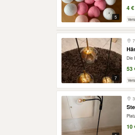
4 €
5
Ver
7
Hä
Die 
53 
7
Ver
3
St
Plat
10 