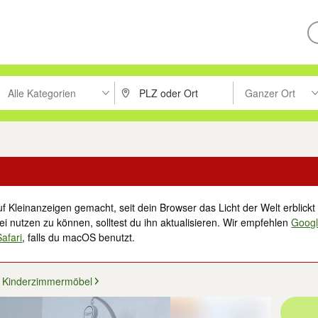
Alle Kategorien
Ganzer Ort
ken um zu suchen, oder Vorschläge mit den Pfeiltasten nach oben/unt
PLZ oder Ort eingeben. Eingabetaste drücke
Suche im Umkreis 
f Kleinanzeigen gemacht, seit dein Browser das Licht der Welt erblickt 
i nutzen zu können, solltest du ihn aktualisieren. Wir empfehlen
Goog
Safari
, falls du macOS benutzt.
Kinderzimmermöbel