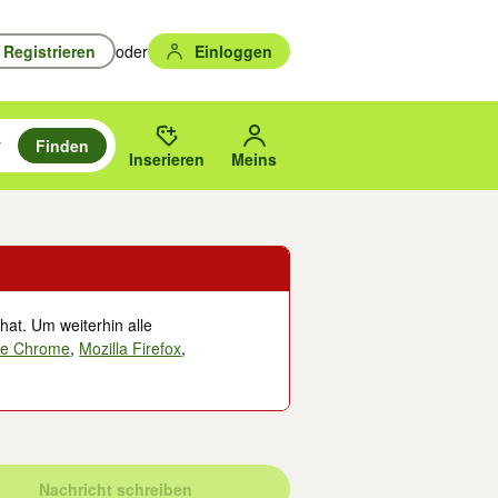
Registrieren
oder
Einloggen
Finden
en durchsuchen und mit Eingabetaste auswählen.
n um zu suchen, oder Vorschläge mit den Pfeiltasten nach oben/unten
des gewählten Orts oder PLZ.
Inserieren
Meins
hat. Um weiterhin alle
le Chrome
,
Mozilla Firefox
,
Nachricht schreiben