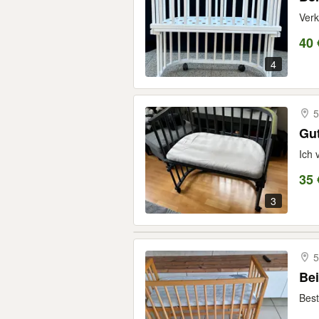
Verk
40 
4
Gut
Ich 
35 
3
5
Bei
Best