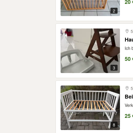
20 
2
5
Hau
Ich 
50 
3
5
Verk
25 
8