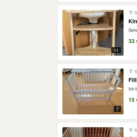
5
Kin
Sehr
33 
11
5
Fil
Ich 
15 
7