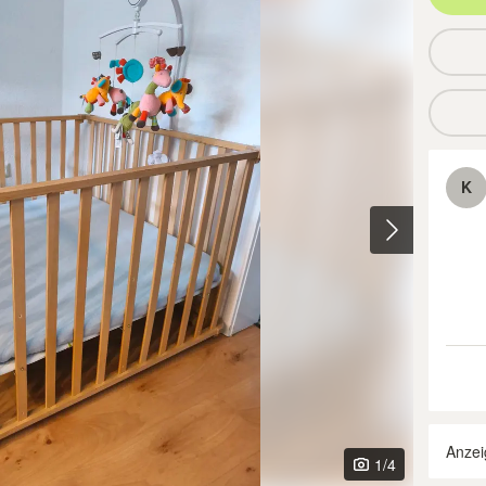
K
Anzei
1
/4