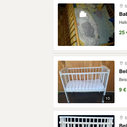
5
Bab
Hall
25 
5
Bei
Beis
9 €
10
5
Bei