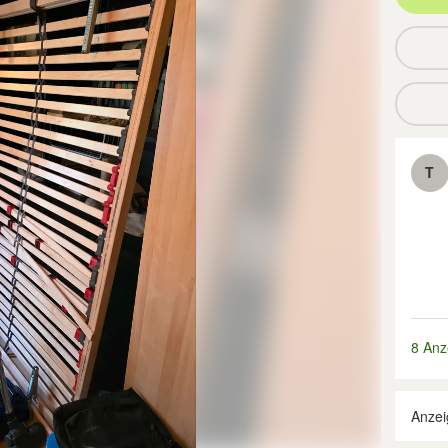
T
8 Anz
Anzei