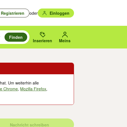
Registrieren
oder
Einloggen
Finden
en durchsuchen und mit Eingabetaste auswählen.
n um zu suchen, oder Vorschläge mit den Pfeiltasten nach oben/unten
des gewählten Orts oder PLZ.
Inserieren
Meins
hat. Um weiterhin alle
le Chrome
,
Mozilla Firefox
,
Nachricht schreiben