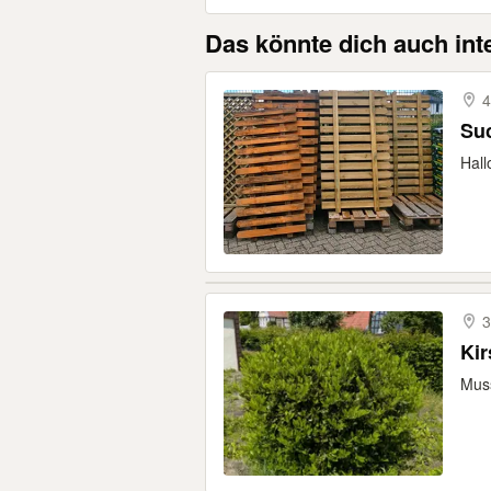
Das könnte dich auch int
4
Su
Hall
3
Kir
Muss