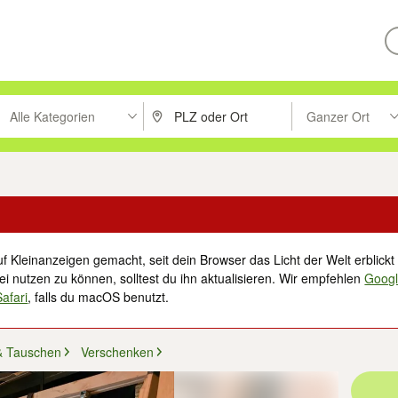
Alle Kategorien
Ganzer Ort
ken um zu suchen, oder Vorschläge mit den Pfeiltasten nach oben/unt
PLZ oder Ort eingeben. Eingabetaste drücke
Suche im Umkreis 
f Kleinanzeigen gemacht, seit dein Browser das Licht der Welt erblickt 
i nutzen zu können, solltest du ihn aktualisieren. Wir empfehlen
Goog
Safari
, falls du macOS benutzt.
& Tauschen
Verschenken