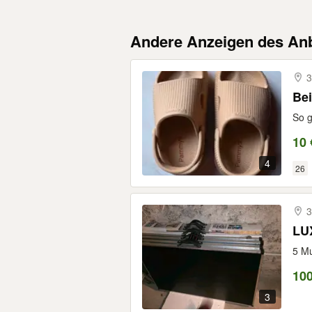
Andere Anzeigen des Anb
3
Be
So g
10 
4
26
3
LUX
5 Mu
10
3