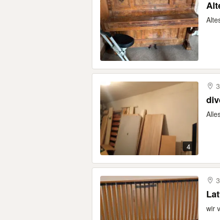
Alt
Alte
3
div
Alle
4
3
Lat
wir 