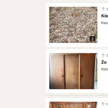
5
Kie
Kies
2
3
Zu 
Klei
5