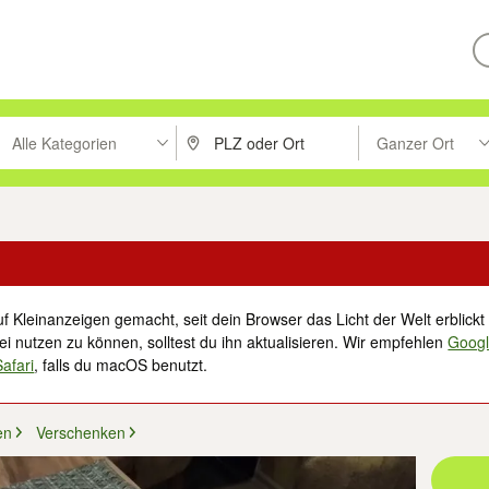
Alle Kategorien
Ganzer Ort
ken um zu suchen, oder Vorschläge mit den Pfeiltasten nach oben/unt
PLZ oder Ort eingeben. Eingabetaste drücke
Suche im Umkreis 
f Kleinanzeigen gemacht, seit dein Browser das Licht der Welt erblickt 
i nutzen zu können, solltest du ihn aktualisieren. Wir empfehlen
Goog
Safari
, falls du macOS benutzt.
en
Verschenken