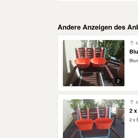
Andere Anzeigen des Anb
4
Bl
Blu
2
4
2 x 