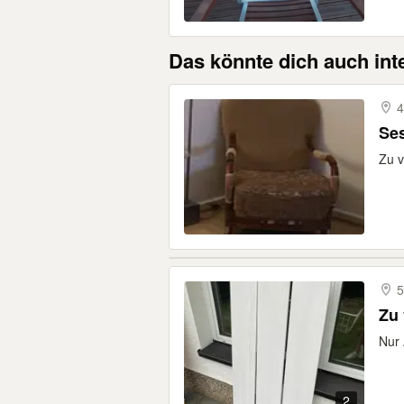
Das könnte dich auch int
4
Se
Zu v
5
Zu 
Nur
2