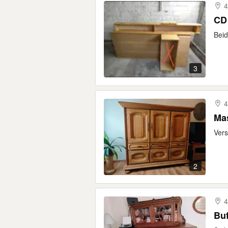
4
CD 
Beid
3
4
Ma
Vers
2
4
Buf