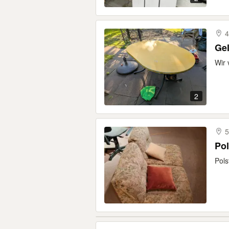
4
Gel
Wir 
2
5
Po
Pols