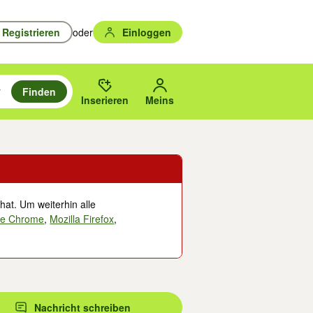
Registrieren
oder
Einloggen
Finden
en durchsuchen und mit Eingabetaste auswählen.
n um zu suchen, oder Vorschläge mit den Pfeiltasten nach oben/unten
des gewählten Orts oder PLZ.
Inserieren
Meins
hat. Um weiterhin alle
le Chrome
,
Mozilla Firefox
,
Nachricht schreiben