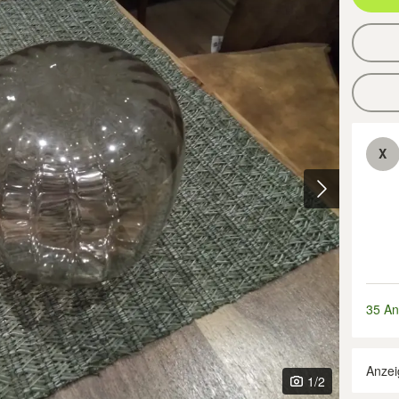
X
35 An
Anzei
1
/2