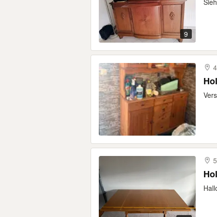
Sieh
9
4
Ho
Vers
5
Hol
Hall