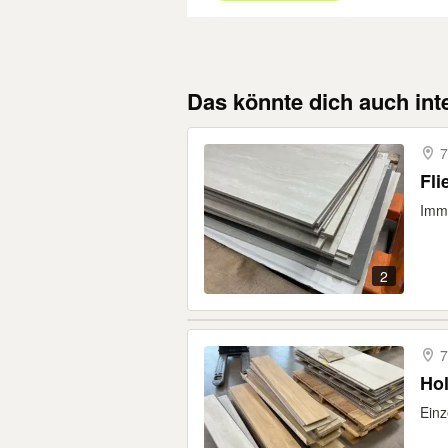
Das könnte dich auch int
7
Fli
Imme
2
7
Hol
Einz