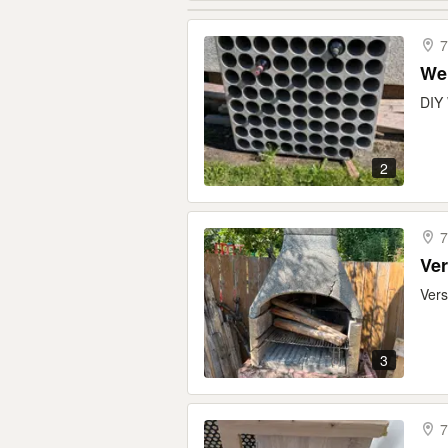
7
We
DIY 
2
7
Ver
Vers
3
7