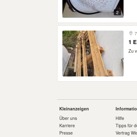
2
7
1 E
Zu v
Kleinanzeigen
Informati
Über uns
Hilfe
Karriere
Tipps für d
Presse
Vertrag Wi