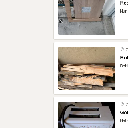
Res
Nur 
7
Roh
Rohb
7
Geb
Hat 