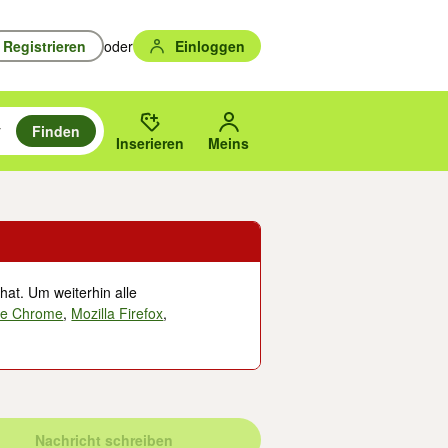
Registrieren
oder
Einloggen
Finden
en durchsuchen und mit Eingabetaste auswählen.
n um zu suchen, oder Vorschläge mit den Pfeiltasten nach oben/unten
des gewählten Orts oder PLZ.
Inserieren
Meins
hat. Um weiterhin alle
le Chrome
,
Mozilla Firefox
,
Nachricht schreiben