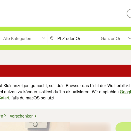
Alle Kategorien
Ganzer Ort
ken um zu suchen, oder Vorschläge mit den Pfeiltasten nach oben/unt
PLZ oder Ort eingeben. Eingabetaste drücke
Suche im Umkreis 
f Kleinanzeigen gemacht, seit dein Browser das Licht der Welt erblickt 
i nutzen zu können, solltest du ihn aktualisieren. Wir empfehlen
Goog
Safari
, falls du macOS benutzt.
en
Verschenken