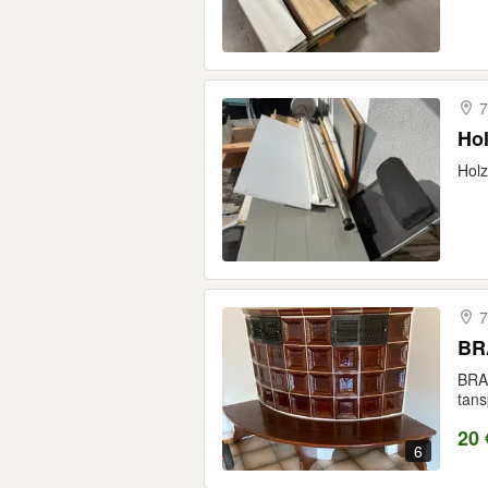
7
Ho
Holz
7
BR
BRA
tansp
20 
6