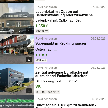
Recklinghausen
07.08.2026
Ladenlokal mit Option auf
Betriebswohnung oder zusätzliche
Büroräume
Ladenlokal mit Option auf Betr
...
1.350 €
4
86,23 m²
Recklinghausen
06.08.2026
Supermarkt in Recklinghausen
Guten Tag,
...
1 € VB
4
623 m²
Recklinghausen
06.08.2026
Zentral gelegene Bürofläche mit
ausreichend Parkmöglichkeiten
Die hier angebotene Büro‑/
...
VB
4
572 m²
9,5 €/m²
Recklinghausen
06.08.2026
Bürofläche bis 100 qm zu vermieten -