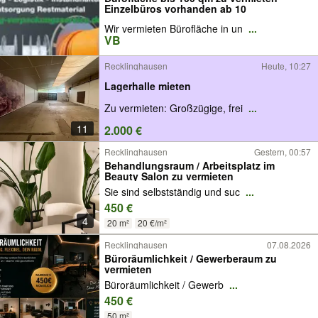
Einzelbüros vorhanden ab 10
Wir vermieten Bürofläche in un
...
VB
Recklinghausen
Heute, 10:27
Lagerhalle mieten
Zu vermieten: Großzügige, frei
...
11
2.000 €
Recklinghausen
Gestern, 00:57
Behandlungsraum / Arbeitsplatz im
Beauty Salon zu vermieten
Sie sind selbstständig und suc
...
450 €
4
20 m²
20 €/m²
Recklinghausen
07.08.2026
Büroräumlichkeit / Gewerberaum zu
vermieten
Büroräumlichkeit / Gewerb
...
450 €
50 m²