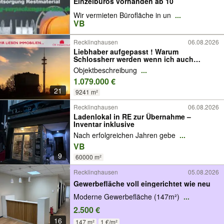
Einzelbüros vorhanden ab 10
Wir vermieten Bürofläche in un
...
VB
Recklinghausen
06.08.2026
Liebhaber aufgepasst ! Warum
Schlossherr werden wenn ich auch
Turmherr werden kann !
Objektbeschreibung
...
1.079.000 €
21
9241 m²
Recklinghausen
06.08.2026
Ladenlokal in RE zur Übernahme –
Inventar inklusive
Nach erfolgreichen Jahren gebe
...
VB
9
60000 m²
Recklinghausen
05.08.2026
Gewerbefläche voll eingerichtet wie neu
Moderne Gewerbefläche (147m²)
...
2.500 €
16
147 m²
1 €/m²