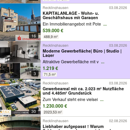
Recklinghausen
03.08.2026
KAPITALANLAGE - Wohn- u.
Geschäftshaus mit Garagen
Ein Immobilienangebot mit Pote
...
539.000 €
16
488,9 m²
Recklinghausen
03.08.2026
Moderne Gewerbefläche| Büro | Studio |
Lager
Attraktive Gewerbefläche mit v
...
1.219 €
3
71,5 m²
Recklinghausen
03.08.2026
Gewerbeareal mit ca. 2.023 m² Nutzfläche
und 4,485m² Grundstück
Zum Verkauf steht eine vielsei
...
1.230.000 €
30
2023,53 m²
Recklinghausen
02.08.2026
Liebhaber aufgepasst ! Warum