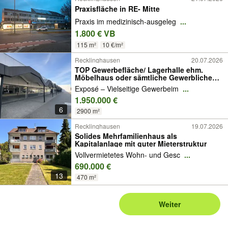
Praxisfläche in RE- Mitte
Praxis im medizinisch-ausgeleg
...
1.800 € VB
115 m²
10 €/m²
Recklinghausen
20.07.2026
TOP Gewerbefläche/ Lagerhalle ehm.
Möbelhaus oder sämtliche Gewerbliche
Nutzung
Exposé – Vielseitige Gewerbeim
...
1.950.000 €
6
2900 m²
Recklinghausen
19.07.2026
Solides Mehrfamilienhaus als
Kapitalanlage mit guter Mieterstruktur
Vollvermietetes Wohn- und Gesc
...
690.000 €
13
470 m²
Weiter