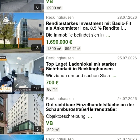
VB
6
2900 m²
Recklinghausen
28.07.2026
Renditestarkes Investment mit Basic-Fit
als Ankermieter | ca. 8,5 % Rendite |
langfristiger Miete
Die Immobilie befindet sich in
...
1.690.000 €
13
1890 m²
895 €/m²
Recklinghausen
25.07.2026
Top Lage! Ladenlokal mit starker
Sichtbarkeit in Recklinghausen
Wir ziehen um und suchen Sie a
...
700 €
10
86 m²
Recklinghausen
24.07.2026
Gut sichtbare Einzelhandelsfläche an der
Schaumburgstraße/Herrenstraße!
Objektbeschreibung
...
VB
5
322 m²
Recklinghausen
21.07.2026