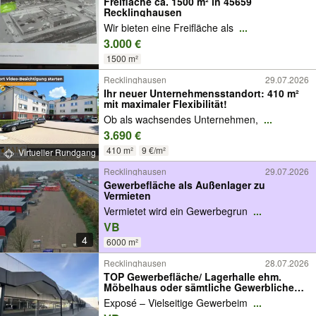
Freifläche ca. 1500 m² in 45659
Recklinghausen
Wir bieten eine Freifläche als
...
3.000 €
1500 m²
Recklinghausen
29.07.2026
Ihr neuer Unternehmensstandort: 410 m²
mit maximaler Flexibilität!
Ob als wachsendes Unternehmen,
...
3.690 €
410 m²
9 €/m²
Virtueller Rundgang
Recklinghausen
29.07.2026
Gewerbefläche als Außenlager zu
Vermieten
Vermietet wird ein Gewerbegrun
...
VB
4
6000 m²
Recklinghausen
28.07.2026
TOP Gewerbefläche/ Lagerhalle ehm.
Möbelhaus oder sämtliche Gewerbliche
Nutzung
Exposé – Vielseitige Gewerbeim
...