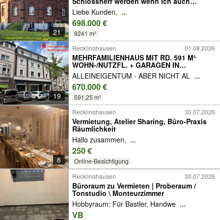
Schlossherr werden wenn ich auch
Turmherr auf Erbpacht werden kann
Liebe Kunden,
...
698.000 €
21
9241 m²
Recklinghausen
01.08.2026
MEHRFAMILIENHAUS MIT RD. 591 M²
WOHN-/NUTZFL. + GARAGEN IN
RECKLINGHAUSEN!
ALLEINEIGENTUM - ABER NICHT AL
...
670.000 €
19
591,25 m²
Recklinghausen
30.07.2026
Vermietung, Atelier Sharing, Büro-Praxis
Räumlichkeit
Hallo zusammen,
...
250 €
8
Online-Besichtigung
Recklinghausen
30.07.2026
Büroraum zu Vermieten | Proberaum /
Tonstudio \ Monteurzimmer
Hobbyraum: Für Bastler, Handwe
...
VB