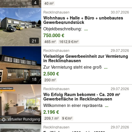
4
40 m²
Recklinghausen
30.07.2026
Wohnhaus + Halle + Büro + unbebautes
Gewerbegrundstück
Objektbeschreibung:
...
750.000 €
21
465 m²
1612,9 €/m²
Recklinghausen
29.07.2026
Vielseitige Gewerbeeinheit zur Vermietung
in Recklinghausen
Zur Vermietung steht eine groß
...
2.500 €
18
200 m²
Recklinghausen
29.07.2026
Wo Erfolg Raum bekommt - Ca. 209 m²
Gewerbefläche in Recklinghausen
Willkommen in einer repräsenta
...
2.196 €
209,1 m²
9 €/m²
Virtueller Rundgang
Recklinghausen
29.07.2026