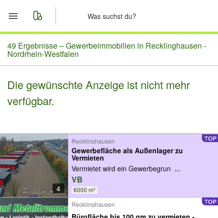
Start
49 Ergebnisse –
Gewerbeimmobilien in Recklinghausen -
Nordrhein-Westfalen
Merkliste
Die gewünschte Anzeige ist nicht mehr
Nachrichten
verfügbar.
Anzeige aufgeben
Recklinghausen
Gewerbefläche als Außenlager zu
Vermieten
Vermietet wird ein Gewerbegrun
...
VB
4
6000 m²
Recklinghausen
Bürofläche bis 100 qm zu vermieten -