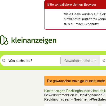
Bitte aktualisiere deinen Browser
Viele Deals wurden auf Klei
einwandfrei nutzen zu könne
falls du macOS benutzt.
Gewerbeimmobilien
Suchbegriff eingeben. Eingabetaste drücken um zu suchen, oder Vorsc
PLZ
Die gewünschte Anzeige ist nicht mehr 
Kleinanzeigen Recklinghausen
Immobil
Gewerbeimmobilien in Recklinghausen
Recklinghausen - Nordrhein-Westfale