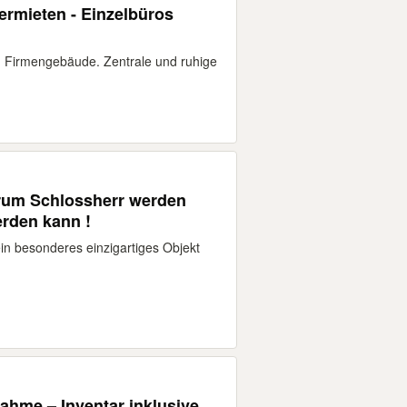
ermieten - Einzelbüros
m Firmengebäude. Zentrale und ruhige
rum Schlossherr werden
rden kann !
n besonderes einzigartiges Objekt
ahme – Inventar inklusive