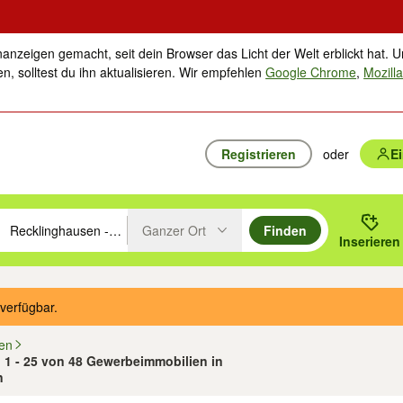
nanzeigen gemacht, seit dein Browser das Licht der Welt erblickt hat. U
n, solltest du ihn aktualisieren. Wir empfehlen
Google Chrome
,
Mozilla
Registrieren
oder
E
Ganzer Ort
Finden
hläge mit den Pfeiltasten nach oben/unten durchsuchen und mit Einga
 oder Ort eingeben. Eingabetaste drücken um zu suchen, oder Vorschl
Inserieren
Suche im Umkreis des gewählten Orts oder PLZ
verfügbar.
ien
1 - 25 von 48 Gewerbeimmobilien in
n