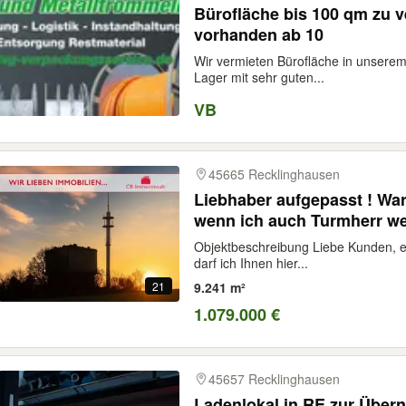
Bürofläche bis 100 qm zu v
vorhanden ab 10
Wir vermieten Bürofläche in unsere
Lager mit sehr guten...
VB
45665 Recklinghausen
Liebhaber aufgepasst ! Wa
wenn ich auch Turmherr we
Objektbeschreibung Liebe Kunden, ei
darf ich Ihnen hier...
21
9.241 m²
1.079.000 €
45657 Recklinghausen
Ladenlokal in RE zur Übern