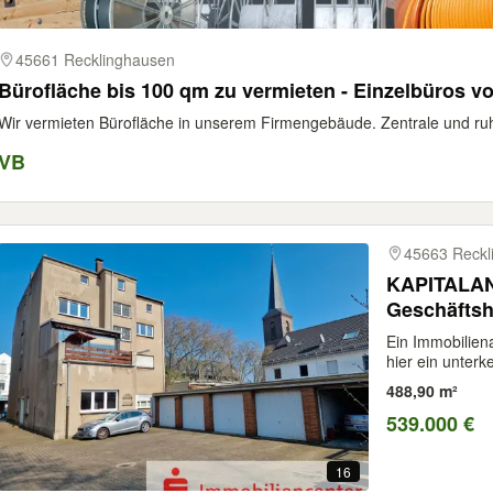
45661 Recklinghausen
Bürofläche bis 100 qm zu vermieten - Einzelbüros v
Wir vermieten Bürofläche in unserem Firmengebäude. Zentrale und ruhi
VB
45663 Reckl
KAPITALAN
Geschäftsh
Ein Immobiliena
hier ein unterke
488,90 m²
539.000 €
16