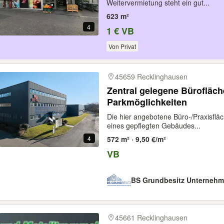
Weitervermietung steht ein gut...
623 m²
4
1 € VB
Von Privat
45659 Recklinghausen
Zentral gelegene Bürofläch
Parkmöglichkeiten
Die hier angebotene Büro‑/Praxisflä
eines gepflegten Gebäudes...
4
572 m² · 9,50 €/m²
VB
BS Grundbesitz Unterneh
45661 Recklinghausen