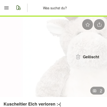
Start
Merkliste
Nachrichten
Anzeige aufgeben
Gelöscht
2
Kuscheltier Elch verloren :-(