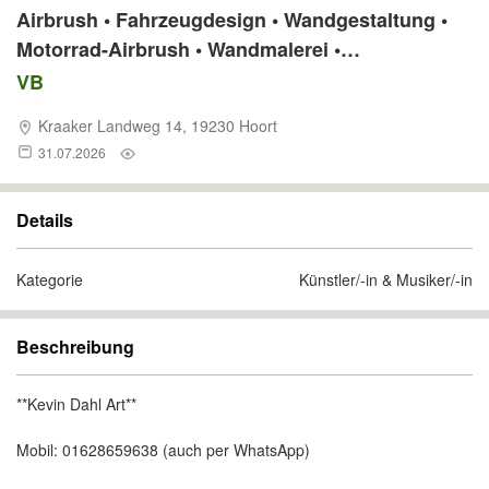
Airbrush • Fahrzeugdesign • Wandgestaltung •
Motorrad-Airbrush • Wandmalerei •
Wunschmotive • Graffiti
VB
Kraaker Landweg 14, 19230 Hoort
31.07.2026
Details
Kategorie
Künstler/-in & Musiker/-in
Beschreibung
**Kevin Dahl Art**
Mobil: 01628659638 (auch per WhatsApp)