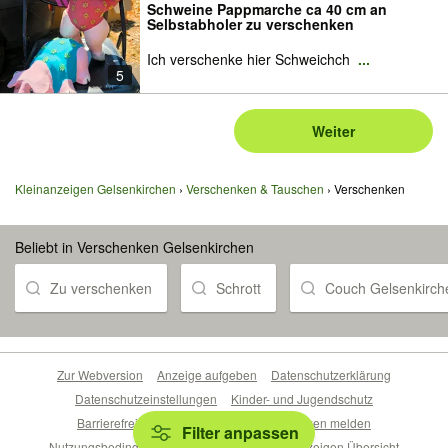
Schweine Pappmarche ca 40 cm an
Selbstabholer zu verschenken
Ich verschenke hier Schweichch
...
5
Weiter
Kleinanzeigen Gelsenkirchen
Verschenken & Tauschen
Verschenken
Beliebt in Verschenken Gelsenkirchen
Zu verschenken
Schrott
Couch Gelsenkirch
Zur Webversion
Anzeige aufgeben
Datenschutzerklärung
Datenschutzeinstellungen
Kinder- und Jugendschutz
Barrierefreiheitserklärung
Sicherheitslücken melden
Filter anpassen
Nutzungsbedingungen
Beliebte Suchen
Anzeigen Übersicht