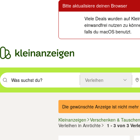
Bitte aktualisiere deinen Browser
Viele Deals wurden auf Klei
einwandfrei nutzen zu könne
falls du macOS benutzt.
Verleihen
Suchbegriff eingeben. Eingabetaste drücken um zu suchen, oder Vorsc
PLZ
Die gewünschte Anzeige ist nicht mehr 
Kleinanzeigen
Verschenken & Tausche
Verleihen in Anröchte
1 - 3 von 3 Ver
Filter