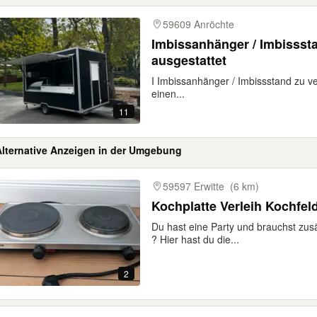
59609 Anröchte
Imbissanhänger / Imbisssta
ausgestattet
I Imbissanhänger / Imbissstand zu ve
einen...
11
Alternative Anzeigen in der Umgebung
gebnisse
59597 Erwitte
(6 km)
Kochplatte Verleih Kochfel
Du hast eine Party und brauchst zus
? Hier hast du die...
2