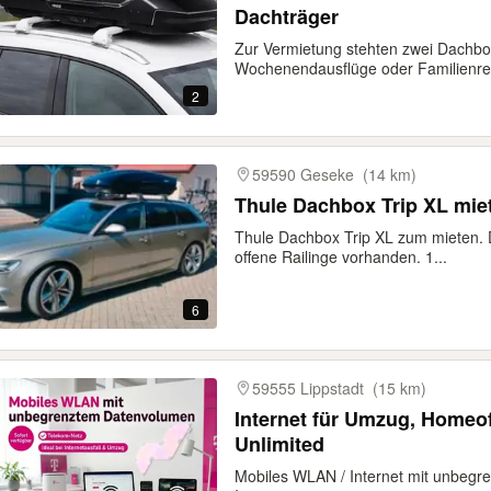
Dachträger
Zur Vermietung stehten zwei Dachbox
Wochenendausflüge oder Familienrei
2
59590 Geseke
(14 km)
Thule Dachbox Trip XL mie
Thule Dachbox Trip XL zum mieten. 
offene Railinge vorhanden. 1...
6
59555 Lippstadt
(15 km)
Internet für Umzug, Homeof
Unlimited
Mobiles WLAN / Internet mit unbegr