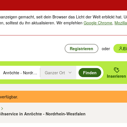
nanzeigen gemacht, seit dein Browser das Licht der Welt erblickt hat. U
n, solltest du ihn aktualisieren. Wir empfehlen
Google Chrome
,
Mozilla
Registrieren
oder
E
Ganzer Ort
Finden
hläge mit den Pfeiltasten nach oben/unten durchsuchen und mit Einga
 oder Ort eingeben. Eingabetaste drücken um zu suchen, oder Vorschl
Inserieren
Suche im Umkreis des gewählten Orts oder PLZ
verfügbar.
n
leihservice in Anröchte - Nordrhein-Westfalen