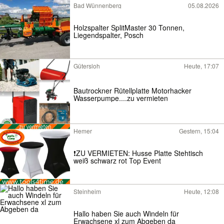
Bad Wünnenberg
05.08.2026
Holzspalter SplitMaster 30 Tonnen,
Liegendspalter, Posch
Gütersloh
Heute, 17:07
Bautrockner Rütellplatte Motorhacker
Wasserpumpe....zu vermieten
Hemer
Gestern, 15:04
❗ZU VERMIETEN: Husse Platte Stehtisch
weiß schwarz rot Top Event
Steinheim
Heute, 12:08
Hallo haben Sie auch Windeln für
Erwachsene xl zum Abgeben da