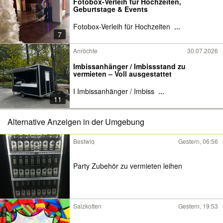
Fotobox-Verleih für Hochzeiten,
Geburtstage & Events
Fotobox-Verleih für Hochzeiten
...
7
Anröchte
30.07.2026
Imbissanhänger / Imbissstand zu
vermieten – Voll ausgestattet
I Imbissanhänger / Imbiss
...
11
Alternative Anzeigen in der Umgebung
Bestwig
Gestern, 06:56
Party Zubehör zu vermieten leihen
Salzkotten
Gestern, 19:53