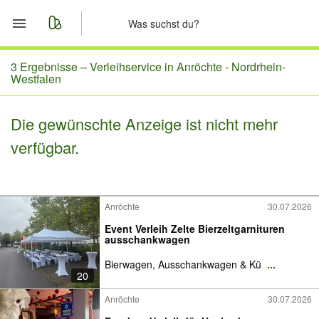
Start
3 Ergebnisse –
Verleihservice in Anröchte - Nordrhein-
Westfalen
Merkliste
Die gewünschte Anzeige ist nicht mehr
Nachrichten
verfügbar.
Anzeige aufgeben
Anröchte
30.07.2026
Event Verleih Zelte Bierzeltgarnituren
ausschankwagen
Bierwagen, Ausschankwagen & Kü
...
20
Anröchte
30.07.2026