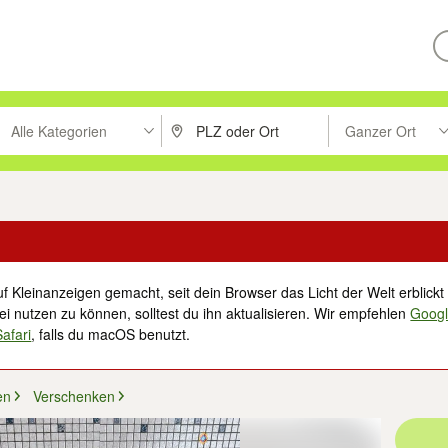
Alle Kategorien
Ganzer Ort
ken um zu suchen, oder Vorschläge mit den Pfeiltasten nach oben/unt
PLZ oder Ort eingeben. Eingabetaste drücke
Suche im Umkreis 
f Kleinanzeigen gemacht, seit dein Browser das Licht der Welt erblickt 
i nutzen zu können, solltest du ihn aktualisieren. Wir empfehlen
Goog
Safari
, falls du macOS benutzt.
en
Verschenken