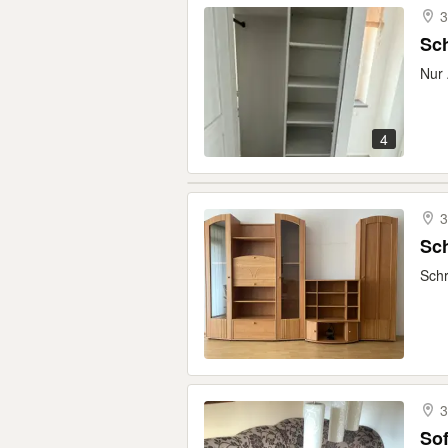
3
Sch
Nur
4
3
Sc
Schr
3
Sof