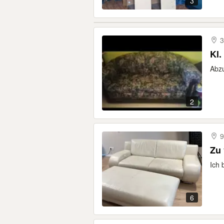
3
3
Kl.
Abzu
2
9
Zu
Ich 
6