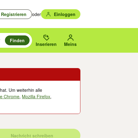
Registrieren
oder
Einloggen
Finden
en durchsuchen und mit Eingabetaste auswählen.
n um zu suchen, oder Vorschläge mit den Pfeiltasten nach oben/unten
des gewählten Orts oder PLZ.
Inserieren
Meins
hat. Um weiterhin alle
le Chrome
,
Mozilla Firefox
,
Nachricht schreiben