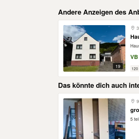
Andere Anzeigen des Anb
3
Ha
Haus
VB
19
120
Das könnte dich auch int
9
gr
5 te