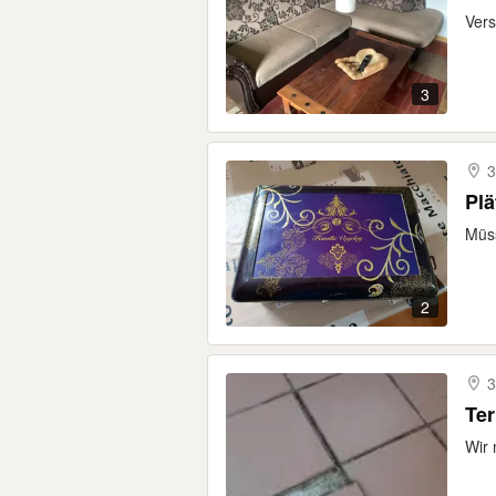
Vers
3
3
Plä
Müss
2
3
Ter
Wir 