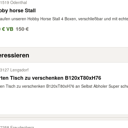
1519 Odenthal
by horse Stall
aufen unseren Hobby Horse Stall 4 Boxen, verschließbar und mit echtem 
0 € VB
150 €
eressieren
3127 Lengsdorf
rten Tisch zu verschenken B120xT80xH76
en Tisch zu verschenken B120xT80xH76 an Selbst Abholer Super schwer 
7258 Freudenberg