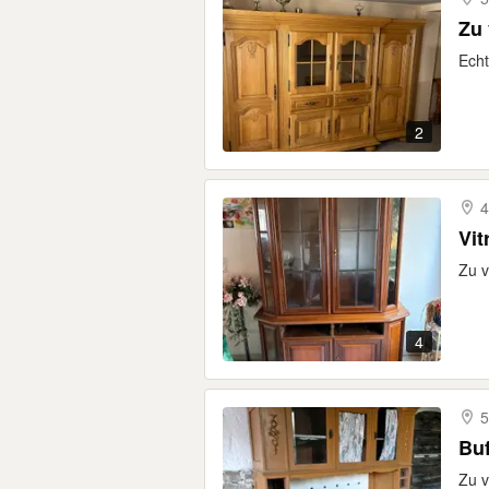
Zu
Echt
2
4
Vit
Zu v
4
5
Buf
Zu 