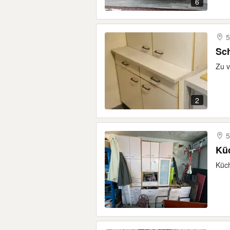
6
5
Zu v
2
5
Kü
Küch