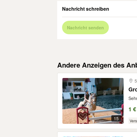
Nachricht schreiben
Nachricht senden
Andere Anzeigen des Anb
5
Gro
Sehr
1 €
15
Ver