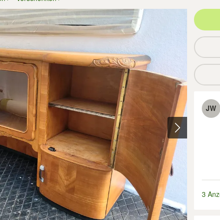
JW
3 Anz