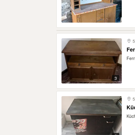
5
Fe
Fern
3
5
Kü
Küch