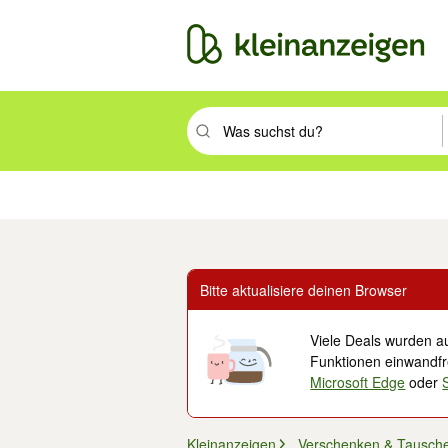
Suchbegriff eingeben. Eingabetaste drüc
Immobilien
Mode & Beauty
Auto, Rad & Boot
Haus & Garten
Jobs
Elek
Bitte aktualisiere deinen Browser
Viele Deals wurden au
Funktionen einwandfre
Microsoft Edge
oder
Kleinanzeigen
Verschenken & Tausch