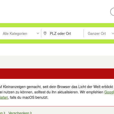
Alle Kategorien
Ganzer Ort
ken um zu suchen, oder Vorschläge mit den Pfeiltasten nach oben/unt
PLZ oder Ort eingeben. Eingabetaste drücke
Suche im Umkreis 
tronik
Familie, Kind & Baby
Haustiere
Freizeit, Hobby & Nachbarschaft
f Kleinanzeigen gemacht, seit dein Browser das Licht der Welt erblickt 
i nutzen zu können, solltest du ihn aktualisieren. Wir empfehlen
Goog
Safari
, falls du macOS benutzt.
en
Verschenken