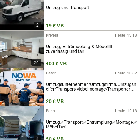
Umzug und Transport
2
19 € VB
Krefeld
Heute, 13:18
Umzug, Entrümpelung & Möbellift –
zuverlässig und fair
20
400 € VB
Essen
Heute, 13:52
Umzugsunternehmen/Umzugsfirma/Umzugsh
elfer/Transport/Möbelmontage/Transporter
Mieten mit fahrer/Küchen Transport
20 € VB
Bonn
Heute, 12:18
Umzug✅Transport✅Entrümplung✅Montage✅
MöbelTaxi
8
50 € VB