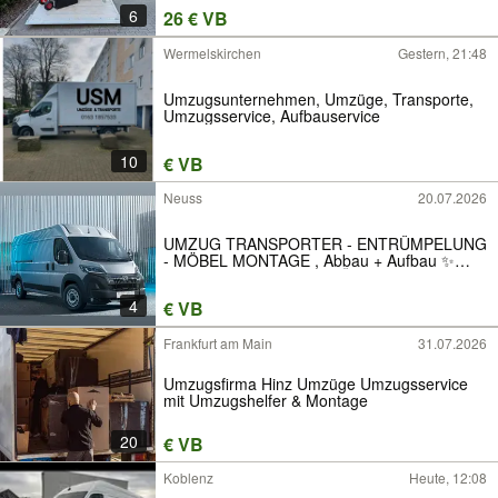
6
26 € VB
Wermelskirchen
Gestern, 21:48
Umzugsunternehmen, Umzüge, Transporte,
Umzugsservice, Aufbauservice
10
€ VB
Neuss
20.07.2026
UMZUG TRANSPORTER - ENTRÜMPELUNG
- MÖBEL MONTAGE , Abbau + Aufbau ✨
Fairer Preis✅ NEUSS / DÜSSELDORF GANZ
NRW
4
€ VB
Frankfurt am Main
31.07.2026
Umzugsfirma Hinz Umzüge Umzugsservice
mit Umzugshelfer & Montage
20
€ VB
Koblenz
Heute, 12:08