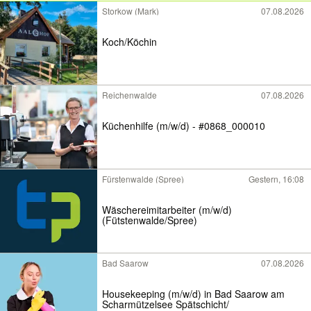
Storkow (Mark)
07.08.2026
Koch/Köchin
Reichenwalde
07.08.2026
Küchenhilfe (m/w/d) - #0868_000010
Fürstenwalde (Spree)
Gestern, 16:08
Wäschereimitarbeiter (m/w/d)
(Fütstenwalde/Spree)
Bad Saarow
07.08.2026
Housekeeping (m/w/d) in Bad Saarow am
Scharmützelsee Spätschicht/