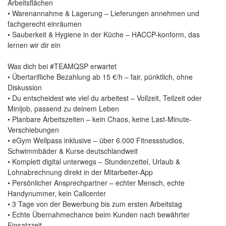
Arbeitsflächen
• Warenannahme & Lagerung – Lieferungen annehmen und
fachgerecht einräumen
• Sauberkeit & Hygiene in der Küche – HACCP-konform, das
lernen wir dir ein
Was dich bei #TEAMQSP erwartet
• Übertarifliche Bezahlung ab 15 €/h – fair, pünktlich, ohne
Diskussion
• Du entscheidest wie viel du arbeitest – Vollzeit, Teilzeit oder
Minijob, passend zu deinem Leben
• Planbare Arbeitszeiten – kein Chaos, keine Last-Minute-
Verschiebungen
• ️eGym Wellpass inklusive – über 6.000 Fitnessstudios,
Schwimmbäder & Kurse deutschlandweit
• Komplett digital unterwegs – Stundenzettel, Urlaub &
Lohnabrechnung direkt in der Mitarbeiter-App
• Persönlicher Ansprechpartner – echter Mensch, echte
Handynummer, kein Callcenter
• 3 Tage von der Bewerbung bis zum ersten Arbeitstag
• Echte Übernahmechance beim Kunden nach bewährter
Einsatzzeit