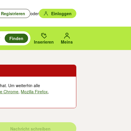
Registrieren
oder
Einloggen
Finden
en durchsuchen und mit Eingabetaste auswählen.
n um zu suchen, oder Vorschläge mit den Pfeiltasten nach oben/unten
des gewählten Orts oder PLZ.
Inserieren
Meins
hat. Um weiterhin alle
le Chrome
,
Mozilla Firefox
,
Nachricht schreiben