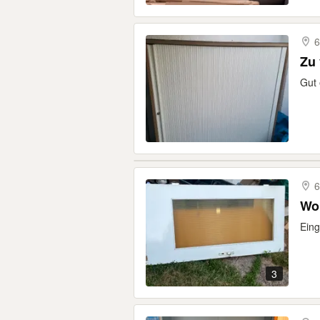
6
Zu 
Gut 
6
Wo
Eing
3