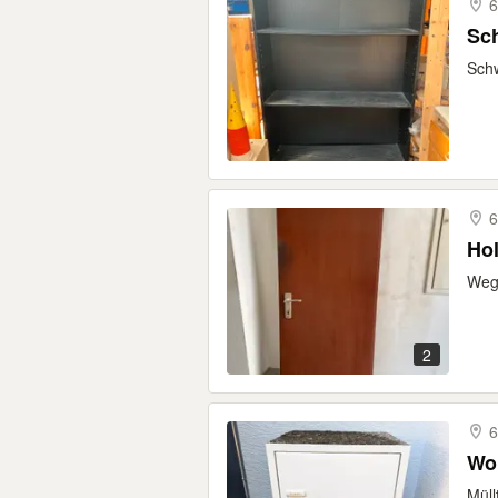
6
Sc
Sch
6
Hol
Wege
2
6
Wol
Müll