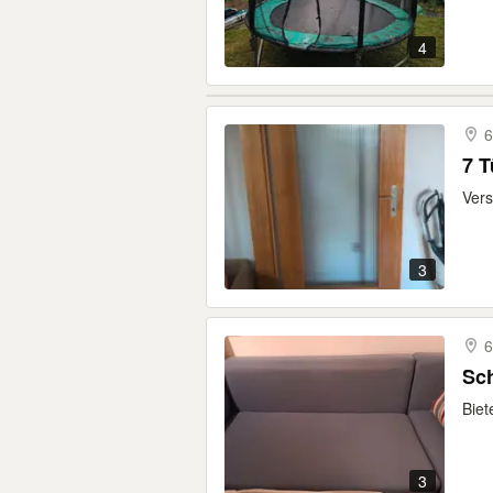
4
6
7 T
Vers
3
6
Sc
Biet
3