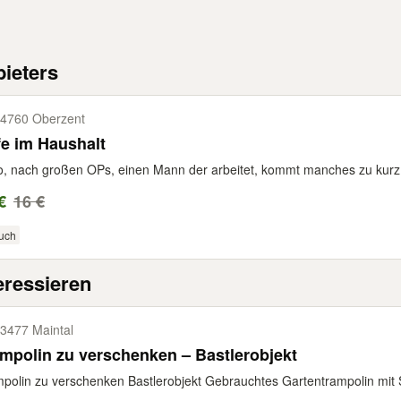
ieters
4760 Oberzent
fe im Haushalt
o, nach großen OPs, einen Mann der arbeitet, kommt manches zu kurz 
€
16 €
uch
eressieren
3477 Maintal
mpolin zu verschenken – Bastlerobjekt
polin zu verschenken Bastlerobjekt Gebrauchtes Gartentrampolin mit S