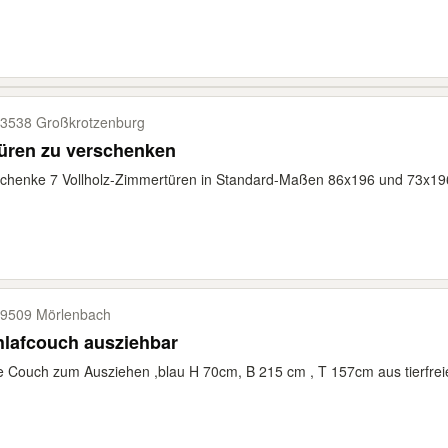
3538 Großkrotzenburg
üren zu verschenken
chenke 7 Vollholz-Zimmertüren in Standard-Maßen 86x196 und 73x196
9509 Mörlenbach
hlafcouch ausziehbar
e Couch zum Ausziehen ,blau H 70cm, B 215 cm , T 157cm aus tierfrei