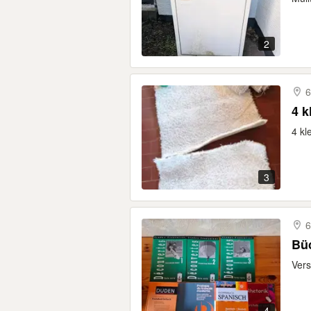
2
6
4 k
4 kl
3
6
Bü
Vers
4