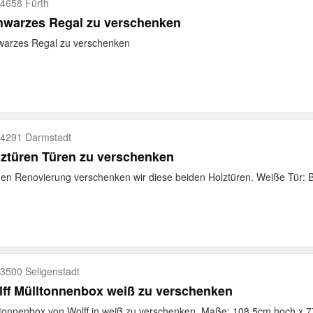
4658 Fürth
hwarzes Regal zu verschenken
warzes Regal zu verschenken
4291 Darmstadt
ztüren Türen zu verschenken
n Renovierung verschenken wir diese beiden Holztüren. Weiße Tür: Br
3500 Seligenstadt
ff Mülltonnenbox weiß zu verschenken
tonnenbox von Wolff in weiß zu verschenken. Maße: 108,5cm hoch x 77