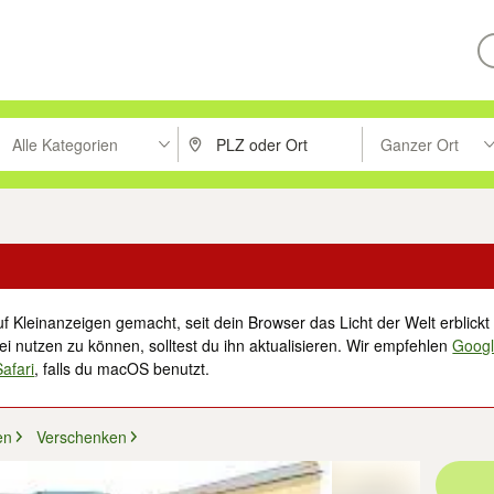
Alle Kategorien
Ganzer Ort
ken um zu suchen, oder Vorschläge mit den Pfeiltasten nach oben/unt
PLZ oder Ort eingeben. Eingabetaste drücke
Suche im Umkreis 
f Kleinanzeigen gemacht, seit dein Browser das Licht der Welt erblickt 
i nutzen zu können, solltest du ihn aktualisieren. Wir empfehlen
Goog
Safari
, falls du macOS benutzt.
en
Verschenken