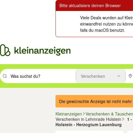
Bitte aktualisiere deinen Browser
Viele Deals wurden auf Klei
einwandfrei nutzen zu könne
falls du macOS benutzt.
Verschenken
Suchbegriff eingeben. Eingabetaste drücken um zu suchen, oder Vorsc
PLZ
Die gewünschte Anzeige ist nicht mehr 
Kleinanzeigen
Verschenken & Tausche
Verschenken in Lehmrade Holstein
1 
Holstein - Herzogtum Lauenburg