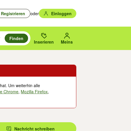
Registrieren
oder
Einloggen
Finden
en durchsuchen und mit Eingabetaste auswählen.
n um zu suchen, oder Vorschläge mit den Pfeiltasten nach oben/unten
des gewählten Orts oder PLZ.
Inserieren
Meins
hat. Um weiterhin alle
le Chrome
,
Mozilla Firefox
,
Nachricht schreiben