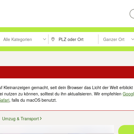
Alle Kategorien
Ganzer Ort
ken um zu suchen, oder Vorschläge mit den Pfeiltasten nach oben/unt
PLZ oder Ort eingeben. Eingabetaste drücke
Suche im Umkreis 
f Kleinanzeigen gemacht, seit dein Browser das Licht der Welt erblickt 
i nutzen zu können, solltest du ihn aktualisieren. Wir empfehlen
Goog
Safari
, falls du macOS benutzt.
Umzug & Transport