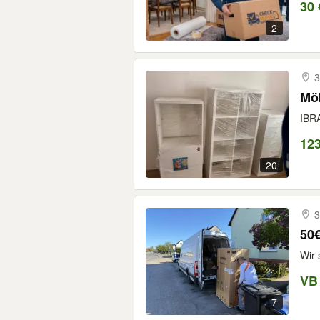
30 
2
3
Möb
IBRA
12
20
3
50€
Wir
VB
7