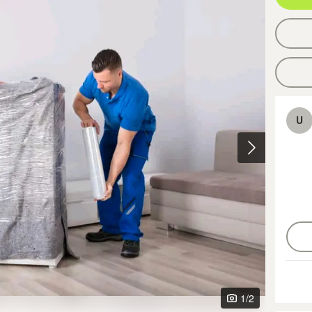
U
1
/2