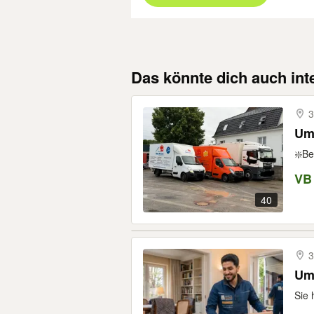
Das könnte dich auch int
3
Umz
❇️Be
VB
40
3
Um
Sie 