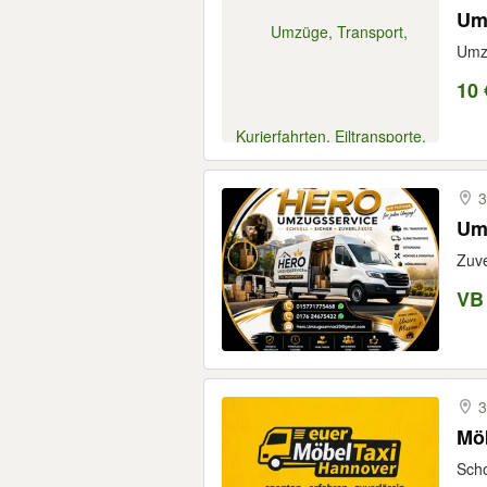
Umz
Umzü
10 
3
Um
Zuve
VB
3
Möb
Scho