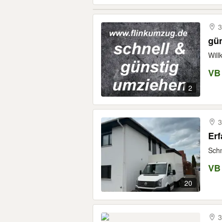
3
gü
Will
VB
2
3
Erf
Schn
VB
20
3