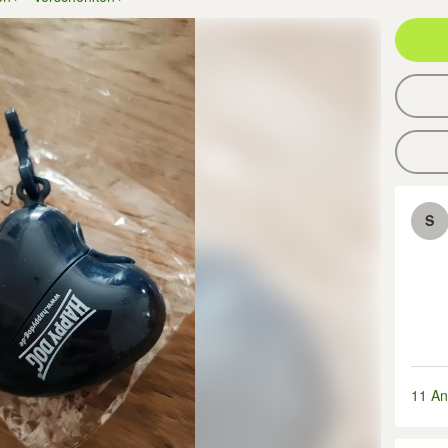
S
11 An