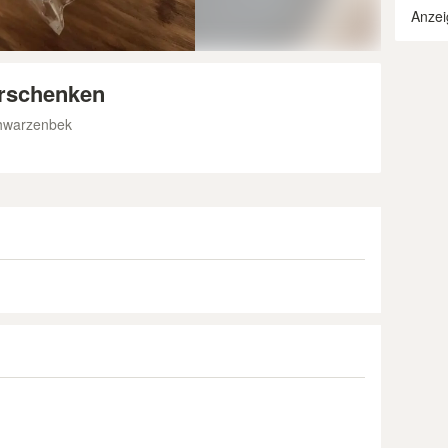
Anzei
erschenken
hwarzenbek