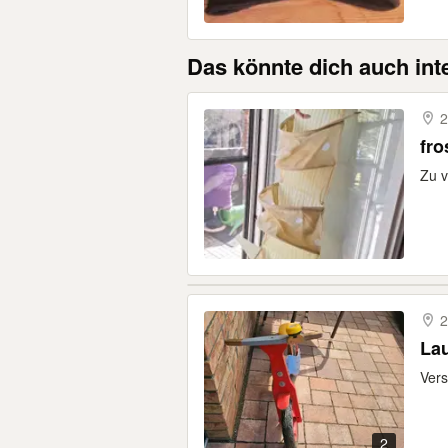
Das könnte dich auch int
2
Zu 
2
Lau
Vers
2