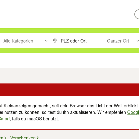
Alle Kategorien
Ganzer Ort
ken um zu suchen, oder Vorschläge mit den Pfeiltasten nach oben/unt
PLZ oder Ort eingeben. Eingabetaste drücke
Suche im Umkreis 
tronik
Familie, Kind & Baby
Haustiere
Freizeit, Hobby & Nachbarschaft
f Kleinanzeigen gemacht, seit dein Browser das Licht der Welt erblickt 
i nutzen zu können, solltest du ihn aktualisieren. Wir empfehlen
Goog
Safari
, falls du macOS benutzt.
en
Verschenken