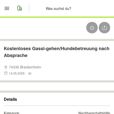
Start
Merkliste
Nachrichten
Kostenloses Gassi-gehen/Hundebetreuung nach
Absprache
Anzeige aufgeben
74336 Brackenheim
14.05.2026
Details
Kategorie
Nachbarschaftshilfe