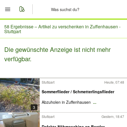
Start
58 Ergebnisse –
Artikel zu verschenken in Zuffenhausen -
Stuttgart
Merkliste
Die gewünschte Anzeige ist nicht mehr
Nachrichten
verfügbar.
Anzeige aufgeben
Stuttgart
Heute, 07:48
Sommerflieder / Schmetterlingsflieder
Abzuholen in Zuffenhausen
...
3
Stuttgart
Gestern, 18:47
Defekte Nähmaschine an Bastler