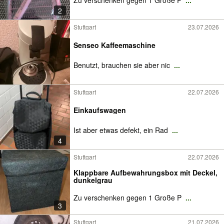
Zu verschenken gegen 1 Große P
...
2
Stuttgart
23.07.2026
Senseo Kaffeemaschine
Benutzt, brauchen sie aber nic
...
Stuttgart
22.07.2026
Einkaufswagen
Ist aber etwas defekt, ein Rad
...
4
Stuttgart
22.07.2026
Klappbare Aufbewahrungsbox mit Deckel,
dunkelgrau
Zu verschenken gegen 1 Große P
...
3
Stuttgart
21.07.2026