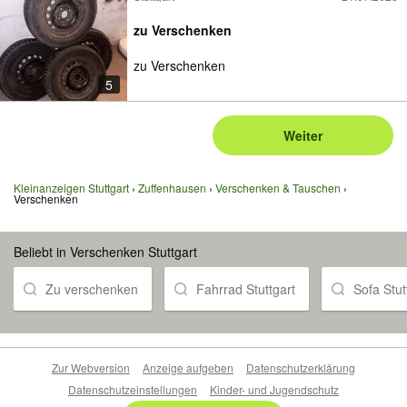
zu Verschenken
zu Verschenken
5
Weiter
Kleinanzeigen Stuttgart
Zuffenhausen
Verschenken & Tauschen
Verschenken
Beliebt in Verschenken Stuttgart
Zu verschenken
Fahrrad Stuttgart
Sofa Stut
Zur Webversion
Anzeige aufgeben
Datenschutzerklärung
Datenschutzeinstellungen
Kinder- und Jugendschutz