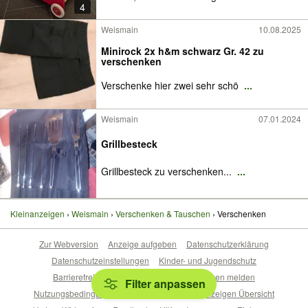
4
Weismain
10.08.2025
Minirock 2x h&m schwarz Gr. 42 zu
verschenken
Verschenke hier zwei sehr schö
...
Weismain
07.01.2024
Grillbesteck
Grillbesteck zu verschenken...
...
Kleinanzeigen
Weismain
Verschenken & Tauschen
Verschenken
Zur Webversion
Anzeige aufgeben
Datenschutzerklärung
Datenschutzeinstellungen
Kinder- und Jugendschutz
Barrierefreiheitserklärung
Sicherheitslücken melden
Filter anpassen
Nutzungsbedingungen
Beliebte Suchen
Anzeigen Übersicht