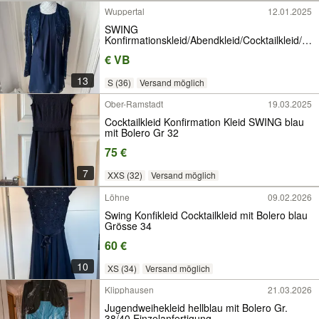
Wuppertal
12.01.2025
SWING
Konfirmationskleid/Abendkleid/Cocktailkleid/Kl
eid&Bolero 36
€ VB
13
S (36)
Versand möglich
Ober-Ramstadt
19.03.2025
Cocktailkleid Konfirmation Kleid SWING blau
mit Bolero Gr 32
75 €
7
XXS (32)
Versand möglich
Löhne
09.02.2026
Swing Konfikleid Cocktailkleid mit Bolero blau
Grösse 34
60 €
10
XS (34)
Versand möglich
Klipphausen
21.03.2026
Jugendweihekleid hellblau mit Bolero Gr.
38/40 Einzelanfertigung