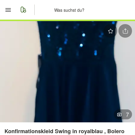
Start
Merkliste
Nachrichten
Anzeige aufgeben
7
Konfirmationskleid Swing in royalblau , Bolero