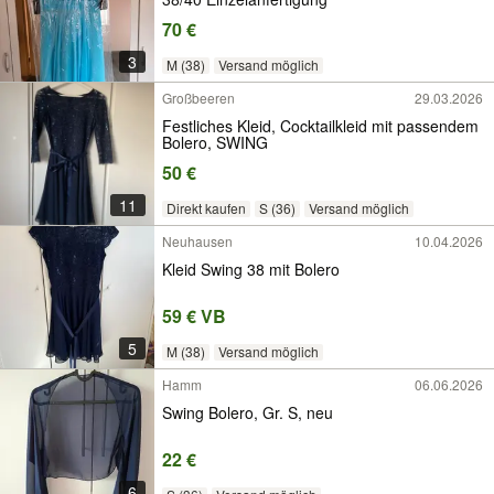
70 €
3
M (38)
Versand möglich
Großbeeren
29.03.2026
Festliches Kleid, Cocktailkleid mit passendem
Bolero, SWING
50 €
11
Direkt kaufen
S (36)
Versand möglich
Neuhausen
10.04.2026
Kleid Swing 38 mit Bolero
59 € VB
5
M (38)
Versand möglich
Hamm
06.06.2026
Swing Bolero, Gr. S, neu
22 €
6