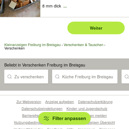
8 mm dick
...
Weiter
Kleinanzeigen Freiburg im Breisgau
Verschenken & Tauschen
Verschenken
Beliebt in Verschenken Freiburg im Breisgau
Zu verschenken
Küche Freiburg im Breisgau
Zur Webversion
Anzeige aufgeben
Datenschutzerklärung
Datenschutzeinstellungen
Kinder- und Jugendschutz
Barrierefreiheitserklärung
Sicherheitslücken melden
Filter anpassen
Nutzungsbedingungen
Beliebte Suchen
Anzeigen Übersicht