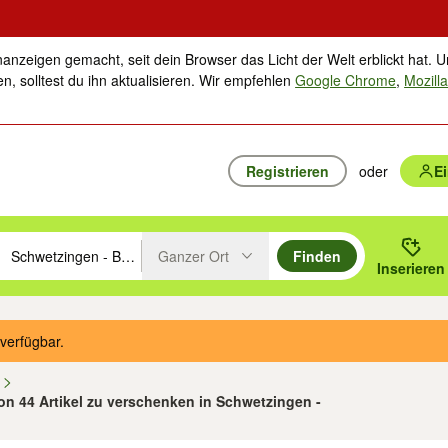
nanzeigen gemacht, seit dein Browser das Licht der Welt erblickt hat. U
n, solltest du ihn aktualisieren. Wir empfehlen
Google Chrome
,
Mozilla
Registrieren
oder
E
Ganzer Ort
Finden
hläge mit den Pfeiltasten nach oben/unten durchsuchen und mit Einga
 oder Ort eingeben. Eingabetaste drücken um zu suchen, oder Vorschl
Inserieren
Suche im Umkreis des gewählten Orts oder PLZ
verfügbar.
n
von 44 Artikel zu verschenken in Schwetzingen -