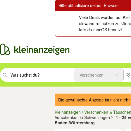
Bitte aktualisiere deinen Browser
Viele Deals wurden auf Klei
einwandfrei nutzen zu könne
falls du macOS benutzt.
Verschenken
Suchbegriff eingeben. Eingabetaste drücken um zu suchen, oder Vorsc
PLZ
Die gewünschte Anzeige ist nicht mehr 
Kleinanzeigen
Verschenken & Tausche
Verschenken in Schwetzingen
1 - 25 
Baden-Württemberg