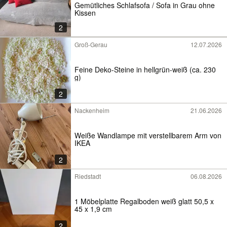
Gemütliches Schlafsofa / Sofa in Grau ohne
Kissen
2
Groß-Gerau
12.07.2026
Feine Deko-Steine in hellgrün-weiß (ca. 230
g)
2
Nackenheim
21.06.2026
Weiße Wandlampe mit verstellbarem Arm von
IKEA
2
Riedstadt
06.08.2026
1 Möbelplatte Regalboden weiß glatt 50,5 x
45 x 1,9 cm
2