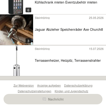
Kühlschrank mieten Eventzubehör mieten
6
Steinhöring
25.05.2026
Jaguar Abzieher Speichenräder Axe Churchill
3
Steinhöring
15.07.2026
Terrassenheizer, Heizpilz, Terrassenstrahler
Zur Webversion
Anzeige aufgeben
Datenschutzerklärung
Datenschutzeinstellungen
Kinder- und Jugendschutz
Barrierefreiheitserklärung
Sicherheitslücken melden
Nachricht
Nutzungsbedingungen
Beliebte Suchen
Anzeigen Übersicht