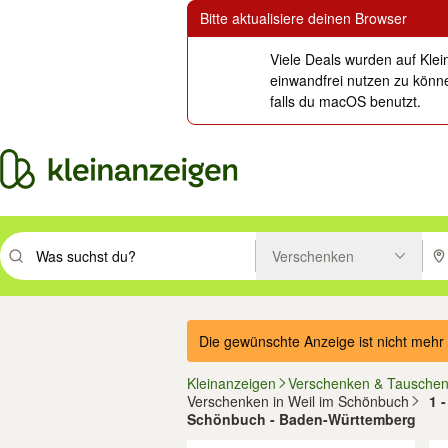
Bitte aktualisiere deinen Browser
Viele Deals wurden auf Klei
einwandfrei nutzen zu könne
falls du macOS benutzt.
Verschenken
Suchbegriff eingeben. Eingabetaste drücken um zu suchen, oder Vorsc
PLZ
Die gewünschte Anzeige ist nicht mehr 
Kleinanzeigen
Verschenken & Tausche
Verschenken in Weil im Schönbuch
1 
Schönbuch - Baden-Württemberg