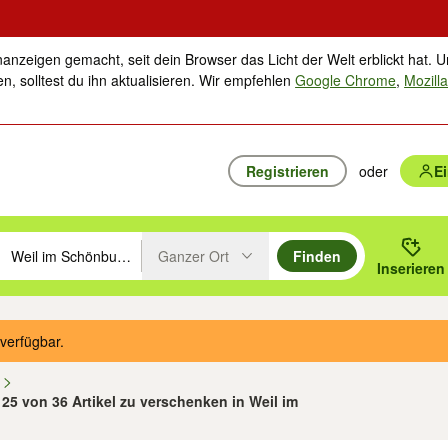
nanzeigen gemacht, seit dein Browser das Licht der Welt erblickt hat. U
n, solltest du ihn aktualisieren. Wir empfehlen
Google Chrome
,
Mozilla
Registrieren
oder
E
Ganzer Ort
Finden
hläge mit den Pfeiltasten nach oben/unten durchsuchen und mit Einga
 oder Ort eingeben. Eingabetaste drücken um zu suchen, oder Vorschl
Inserieren
Suche im Umkreis des gewählten Orts oder PLZ
verfügbar.
n
- 25 von 36 Artikel zu verschenken in Weil im