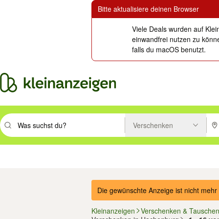
Bitte aktualisiere deinen Browser
Viele Deals wurden auf Klei
einwandfrei nutzen zu könne
falls du macOS benutzt.
Verschenken
Suchbegriff eingeben. Eingabetaste drücken um zu suchen, oder Vorsc
PLZ
Immobilien
Mode & Beauty
Auto, Rad & Boot
Haus & Garten
Jobs
Elektron
Die gewünschte Anzeige ist nicht mehr 
Kleinanzeigen
Verschenken & Tausche