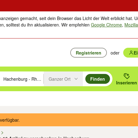
nanzeigen gemacht, seit dein Browser das Licht der Welt erblickt hat. U
n, solltest du ihn aktualisieren. Wir empfehlen
Google Chrome
,
Mozilla
Registrieren
oder
E
Ganzer Ort
Finden
hläge mit den Pfeiltasten nach oben/unten durchsuchen und mit Einga
 oder Ort eingeben. Eingabetaste drücken um zu suchen, oder Vorschl
Inserieren
Suche im Umkreis des gewählten Orts oder PLZ
ik
Familie, Kind & Baby
Haustiere
Freizeit, Hobby & Nachbarschaft
Musik
verfügbar.
n