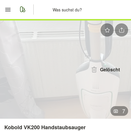
Start
Merkliste
Nachrichten
Anzeige aufgeben
Gelöscht
7
Kobold VK200 Handstaubsauger