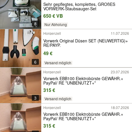
Sehr gepflegtes, komplettes, GROßES
VORWERK-Staubsauger-Set
650 € VB
8
Nur Abholung
Horgenzell
11.07.2026
Vorwerk Original Düsen SET (NEUWERTIG)+
RE/PAYP.
49 €
6
Versand möglich
Horgenzell
23.07.2026
Vorwerk EBB100 Elektrobürste GEWÄHR.+
PayPal/ RE *UNBENUTZT+*
315 €
3
Versand möglich
Horgenzell
18.07.2026
Vorwerk EBB100 Elektrobürste GEWÄHR.+
PayPal/ RE *UNBENUTZT+*
315 €