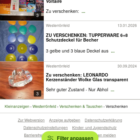
Voltaire
Zu verschenken:
...
3
Westerrönfeld
13.01.2026
ZU VERSCHENKEN: TUPPERWARE 6+8
Schutzdeckel für Becher
3 gelbe und 3 blaue Deckel aus
...
Westerrönfeld
30.09.2024
Zu verschenken: LEONARDO
Kerzenständer Wolke Glas transparent
Sehr guter Zustand - Nur Abhol
...
3
Kleinanzeigen
Westerrönfeld
Verschenken & Tauschen
Verschenken
Zur Webversion
Anzeige aufgeben
Datenschutzerklärung
Datenschutzeinstellungen
Kinder- und Jugendschutz
Barrierefreiheitserklärung
Sicherheitslücken melden
Filter anpassen