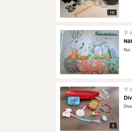
10
2
Nä
Nur 
2
Di
Dive
3