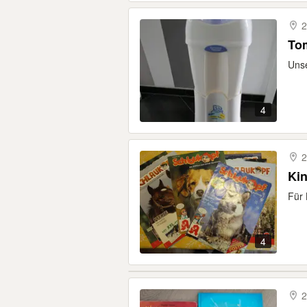
2
To
Unse
4
2
Ki
Für 
4
2