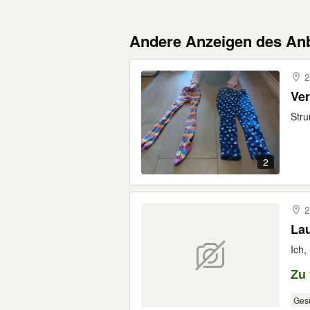
Andere Anzeigen des Anb
2
Ver
Stru
2
2
Lau
Ich,
Zu
Ges