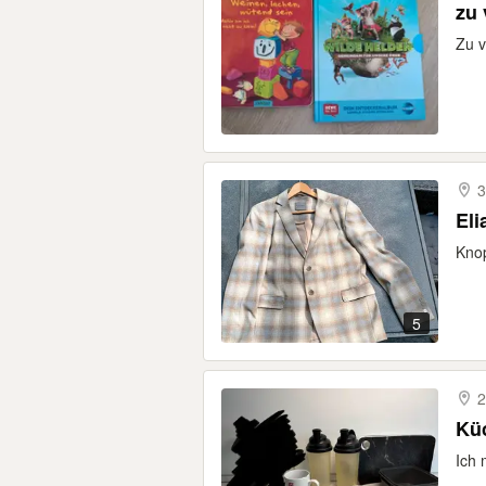
zu
Zu 
3
Eli
Knop
5
2
Küc
Ich 