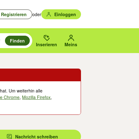
Registrieren
oder
Einloggen
Finden
en durchsuchen und mit Eingabetaste auswählen.
n um zu suchen, oder Vorschläge mit den Pfeiltasten nach oben/unten
des gewählten Orts oder PLZ.
Inserieren
Meins
hat. Um weiterhin alle
le Chrome
,
Mozilla Firefox
,
Nachricht schreiben