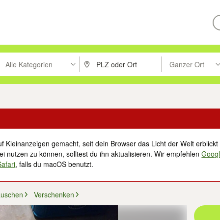
Alle Kategorien
Ganzer Ort
ken um zu suchen, oder Vorschläge mit den Pfeiltasten nach oben/unt
PLZ oder Ort eingeben. Eingabetaste drücke
Suche im Umkreis 
f Kleinanzeigen gemacht, seit dein Browser das Licht der Welt erblickt 
i nutzen zu können, solltest du ihn aktualisieren. Wir empfehlen
Goog
Safari
, falls du macOS benutzt.
auschen
Verschenken